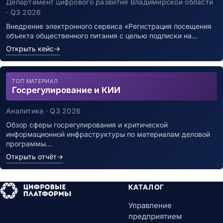
заболевшим новой коронавирусной
Департамент цифрового развития Владимирской области
Message-Oriented Middleware
инфекцией
· Q3 2026
ИТ-операции (ITSM)
ITSM-системы
Внедрение электронного сервиса «Регистрация посещения
объекта общественного питания с целью подписки на…
Help Desk системы
APM-системы
Открыть кейс
→
CMDB системы
ТОП МАТЕРИАЛ
Госрегулирование и КИИ
Аналитика · Q3 2026
Обзор сферы госрегулирования и критической
информационной инфраструктуры по материалам деловой
программы…
Открыть отчёт
→
КАТАЛОГ
Управление
предприятием