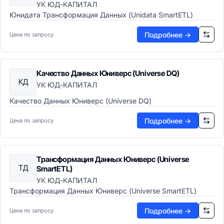
Управление сайтом (CMS)
УК ЮД-КАПИТАЛ
Юнидата Трансформация Данных (Unidata SmartETL)
CMS-системы
Headless CMS
Подробнее →
Цена по запросу
Конструкторы сайтов
DXP платформы
Обработка документов
Качество Данных Юниверс (Universe DQ)
Генерация документов
КД
OCR системы
УК ЮД-КАПИТАЛ
PDF-редакторы
Качество Данных Юниверс (Universe DQ)
Электронная подпись
Цифровые активы (DAM)
Подробнее →
Цена по запросу
DAM системы
Видеохостинг
CDN сети
Трансформация Данных Юниверс (Universe
Потоковое видео
ТД
SmartETL)
Офис и коммуникации
УК ЮД-КАПИТАЛ
Офисные пакеты
Трансформация Данных Юниверс (Universe SmartETL)
Офисные пакеты
Подробнее →
Цена по запросу
Текстовые процессоры
Электронные таблицы