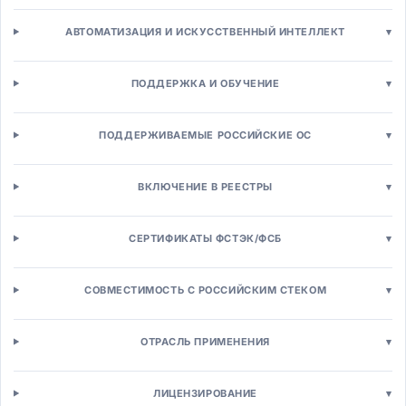
CRM-системы
Операционные CRM
АВТОМАТИЗАЦИЯ И ИСКУССТВЕННЫЙ ИНТЕЛЛЕКТ
▾
Аналитическая CRM
Автоматизация продаж (SFA)
ПОДДЕРЖКА И ОБУЧЕНИЕ
▾
Конфигуратор-цена-предложение (CPQ)
Партнерская CRM (PRM)
Маркетинг и рассылки
ПОДДЕРЖИВАЕМЫЕ РОССИЙСКИЕ ОС
▾
Маркетинг-автоматизация (MA)
Email/SMS маркетинг
ВКЛЮЧЕНИЕ В РЕЕСТРЫ
▾
Управление кампаниями
SEO/SEM инструменты
SMM и социальные сети
СЕРТИФИКАТЫ ФСТЭК/ФСБ
▾
Платформы клиентских данных (CDP)
Веб-аналитика
СОВМЕСТИМОСТЬ С РОССИЙСКИМ СТЕКОМ
▾
Контакт-центры
Омниканальные контакт-центры
Управление кейсами
ОТРАСЛЬ ПРИМЕНЕНИЯ
▾
Чат-боты и ассистенты
Системы лояльности
ЛИЦЕНЗИРОВАНИЕ
▾
Торговля и e-commerce