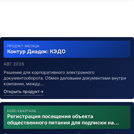
Мобильные ОС
Системные утилиты
Виртуализация и облако
Гипервизоры
Kubernetes и контейнерная оркестрация
IaaS платформы
PaaS платформы
ПРОДУКТ МЕСЯЦА
Контур Диадок: КЭДО
Service Mesh
Cloud-native платформы
АВГ 2026
СУБД и хранилища
Решение для корпоративного электронного
Реляционные СУБД
документооборота. Обмен деловыми документами внутри
NoSQL базы данных
компании, между…
Графовые БД
Открыть продукт
→
In-Memory БД
Системы хранения данных (СХД)
Интеграционные платформы
КЕЙС КВАРТАЛА
iPaaS-платформы
Регистрация посещения объекта
ESB системы
общественного питания для подписки на
уведомления о возможном контакте с
API менеджмент