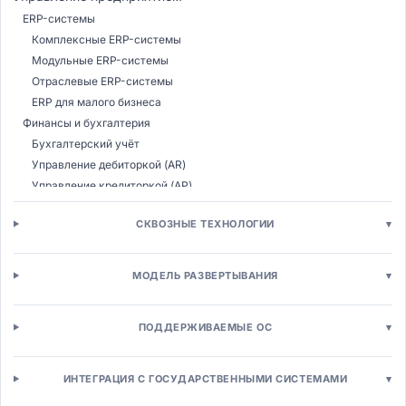
ERP-системы
Комплексные ERP-системы
Модульные ERP-системы
Отраслевые ERP-системы
ERP для малого бизнеса
Финансы и бухгалтерия
Бухгалтерский учёт
Управление дебиторкой (AR)
Управление кредиторкой (AP)
Казначейство
СКВОЗНЫЕ ТЕХНОЛОГИИ
▾
Бюджетирование (CPM)
Налоговый учёт
Консолидация МСФО
МОДЕЛЬ РАЗВЕРТЫВАНИЯ
▾
Управление расходами (T&E)
Управление закупками (SRM)
ПОДДЕРЖИВАЕМЫЕ ОС
▾
Электронные закупки (E-procurement)
Управление поставщиками (SRM)
Электронные аукционы (E-sourcing)
ИНТЕГРАЦИЯ С ГОСУДАРСТВЕННЫМИ СИСТЕМАМИ
▾
Управление контрактами (CLM)