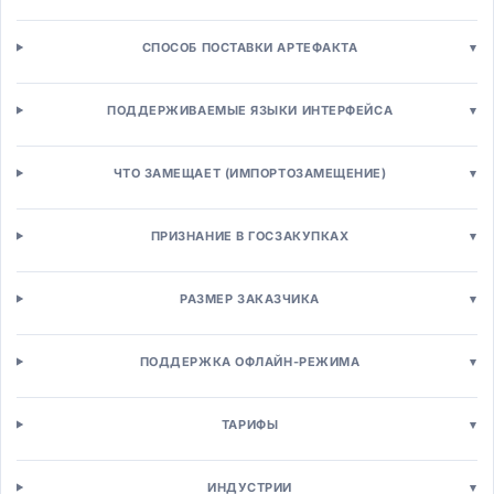
Платформы интернет-магазинов
Интернет-магазины B2C
СПОСОБ ПОСТАВКИ АРТЕФАКТА
▾
B2B торговые платформы
Платформы маркетплейсов
ПОДДЕРЖИВАЕМЫЕ ЯЗЫКИ ИНТЕРФЕЙСА
▾
Headless Commerce
Управление торговлей
Управление заказами (OMS)
ЧТО ЗАМЕЩАЕТ (ИМПОРТОЗАМЕЩЕНИЕ)
▾
Управление товарной информацией (PIM)
Промо-движки
ПРИЗНАНИЕ В ГОСЗАКУПКАХ
▾
Ценообразование
Кассы и POS
POS-системы для розницы
РАЗМЕР ЗАКАЗЧИКА
▾
Mobile POS
Self-checkout системы
ПОДДЕРЖКА ОФЛАЙН-РЕЖИМА
▾
Управление персоналом
Кадровый учёт (HRM)
ТАРИФЫ
▾
HRMS системы
HCM платформы
Кадровое делопроизводство
ИНДУСТРИИ
▾