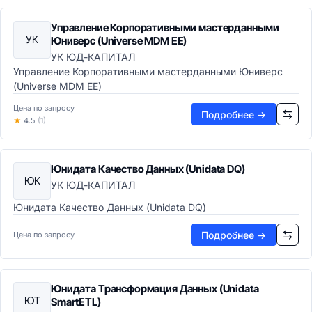
Каталоги данных
Управление Корпоративными мастерданными
Хранилища данных
УК
Юниверс (Universe MDM EE)
Хранилища данных (DWH)
УК ЮД-КАПИТАЛ
Озёра данных (Data Lake)
Управление Корпоративными мастерданными Юниверс
Аналитические СУБД
(Universe MDM EE)
Потоковая обработка
Машинное обучение и ИИ
Цена по запросу
Подробнее →
★
4.5
(1)
ML-платформы
Предиктивная аналитика
AutoML-платформы
Юнидата Качество Данных (Unidata DQ)
Платформы ИИ и GenAI
ЮК
УК ЮД-КАПИТАЛ
Компьютерное зрение
NLP и обработка текста
Юнидата Качество Данных (Unidata DQ)
Документооборот и контент
Подробнее →
Цена по запросу
Корпоративный контент (ECM)
ECM-системы
EDMS-системы
Системы архивирования
Юнидата Трансформация Данных (Unidata
ЮТ
SmartETL)
eDiscovery системы