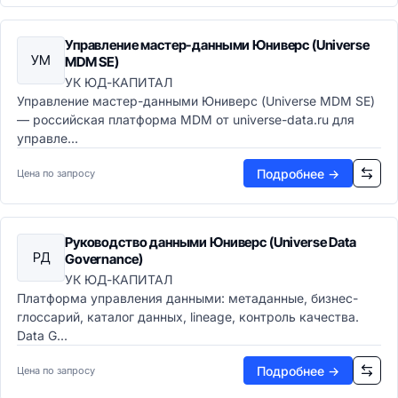
Презентации
Заметки и органайзеры
Управление мастер-данными Юниверс (Universe
УМ
MDM SE)
Корпоративные коммуникации
Почтовые клиенты
УК ЮД-КАПИТАЛ
Управление мастер-данными Юниверс (Universe MDM SE)
Календари
— российская платформа MDM от universe-data.ru для
Корпоративные мессенджеры
управле...
Видеоконференции
UCaaS-платформы
Подробнее →
Цена по запросу
Совместная работа
Виртуальные доски
Корпоративные соцсети
Руководство данными Юниверс (Universe Data
Файлообменники
РД
Governance)
Браузеры и интернет
УК ЮД-КАПИТАЛ
Веб-браузеры
Платформа управления данными: метаданные, бизнес-
Расширения для браузеров
глоссарий, каталог данных, lineage, контроль качества.
ИТ-инфраструктура
Data G...
Операционные системы и системное ПО
Подробнее →
Серверные ОС
Цена по запросу
Десктопные ОС