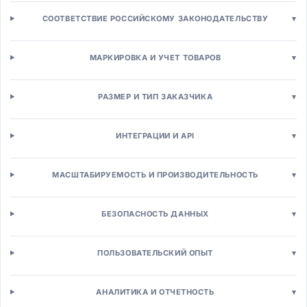
Аналитика расходов
СООТВЕТСТВИЕ РОССИЙСКОМУ ЗАКОНОДАТЕЛЬСТВУ
▾
Производство и логистика
MES-системы
Расширенное планирование (APS)
МАРКИРОВКА И УЧЕТ ТОВАРОВ
▾
WMS-системы
TMS-системы
РАЗМЕР И ТИП ЗАКАЗЧИКА
▾
SCM-системы
Управление запасами
Управление активами (EAM)
ИНТЕГРАЦИИ И API
▾
EAM-системы
Управление качеством (QMS)
МАСШТАБИРУЕМОСТЬ И ПРОИЗВОДИТЕЛЬНОСТЬ
▾
Техническое обслуживание
Сервисное обслуживание (FSM)
Бизнес-процессы (BPM)
БЕЗОПАСНОСТЬ ДАННЫХ
▾
BPM-системы
Роботизированная автоматизация (RPA)
ПОЛЬЗОВАТЕЛЬСКИЙ ОПЫТ
▾
Workflow-системы
Low-code платформы
Продажи и маркетинг
АНАЛИТИКА И ОТЧЕТНОСТЬ
▾