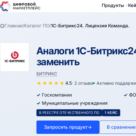
Продукты
Ке
Главная
/
Каталог ПО
/
1С-Битрикс24. Лицензия Команда.
Аналоги 1С-Битрикс24
заменить
БИТРИКС
★
★
★
★
★
4.5
· 2 отзыва
Активно поддержи
Госкомпании
ФО
Муниципальные учреждения
В РЕЕСТРЕ ОТЕЧЕСТВЕННОГО ПО
1 КЕЙС
Запросить продукт
→
В сравнение