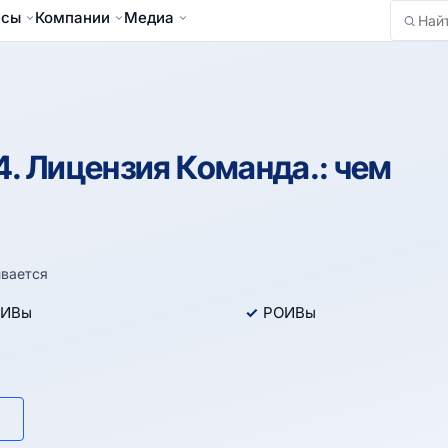
йсы
Компании
Медиа
Найти
. Лицензия Команда.: чем
вается
ИВы
РОИВы