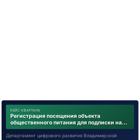
КЕЙС КВАРТАЛА
Регистрация посещения объекта
общественного питания для подписки на
уведомления о возможном контакте с
заболевшим новой коронавирусной
Департамент цифрового развития Владимирской