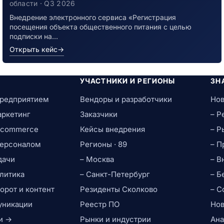
инфекцией
области · Q3 2026
Внедрение электронного сервиса «Регистрация
посещения объекта общественного питания с целью
подписки на…
Открыть кейс
→
УЧАСТНИКИ И РЕГИОНЫ
ЗН
предприятием
Вендоры и разработчики
Нов
аркетинг
Заказчики
– Р
e-commerce
Кейсы внедрения
– Р
персоналом
Регионы · 89
– П
дачи
– Москва
– В
литика
– Санкт-Петербург
– Б
рот и контент
Резиденты Сколково
– С
уникации
Реестр ПО
Нов
и →
Рынки и индустрии
Ана