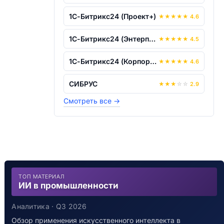
1С-Битрикс24 (Проект+)
★
★
★
★
★
4.6
1С-Битрикс24 (Энтерпрайз)
★
★
★
★
★
4.5
1С-Битрикс24 (Корпоративный портал)
★
★
★
★
★
4.6
СИБРУС
★
★
★
☆
☆
2.9
Смотреть все
→
ТОП МАТЕРИАЛ
ИИ в промышленности
Аналитика · Q3 2026
Обзор применения искусственного интеллекта в