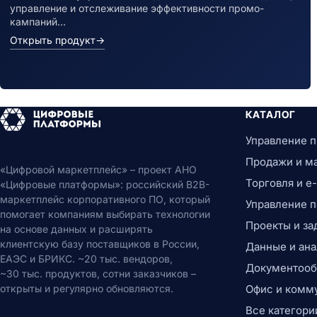
управление и отслеживание эффективности промо-
кампаний…
Открыть продукт
→
КАТАЛОГ
Управление 
Продажи и м
«Цифровой маркетплейс» – проект АНО
Торговля и 
«Цифровые платформы»: российский B2B-
маркетплейс корпоративного ПО, который
Управление 
помогает компаниям выбирать технологии
Проекты и за
на основе данных и расширять
клиентскую базу поставщиков в России,
Данные и ана
ЕАЭС и БРИКС. ~20 тыс. вендоров,
Документообо
~30 тыс. продуктов, сотни заказчиков –
открыты и регулярно обновляются.
Офис и комм
Все категори