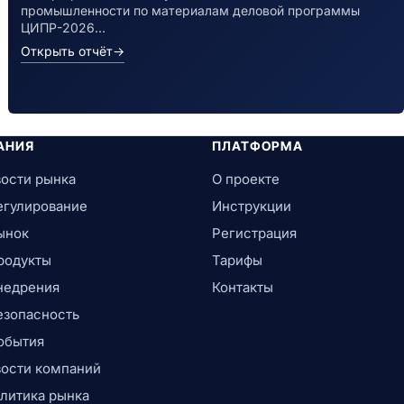
промышленности по материалам деловой программы
ЦИПР-2026…
Открыть отчёт
→
АНИЯ
ПЛАТФОРМА
ости рынка
О проекте
егулирование
Инструкции
ынок
Регистрация
родукты
Тарифы
недрения
Контакты
езопасность
обытия
ости компаний
литика рынка