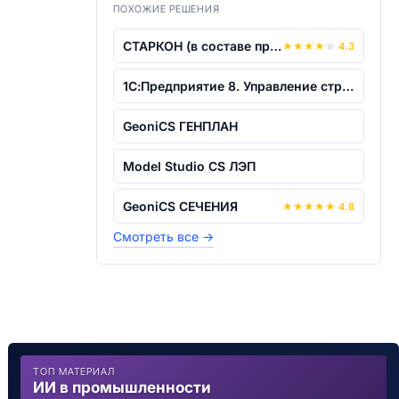
ПОХОЖИЕ РЕШЕНИЯ
СТАРКОН (в составе программ STARK ES,...
★
★
★
★
☆
4.3
1С:Предприятие 8. Управление строитель...
GeoniCS ГЕНПЛАН
Model Studio CS ЛЭП
GeoniCS СЕЧЕНИЯ
★
★
★
★
★
4.8
Смотреть все
→
ТОП МАТЕРИАЛ
ИИ в промышленности