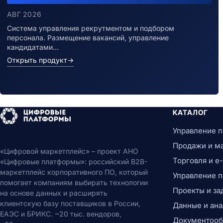
АВГ 2026
Система управления рекрутментом и подбором
персонала. Размещение вакансий, управление
кандидатами…
Открыть продукт
→
КАТАЛОГ
Управление 
Продажи и м
«Цифровой маркетплейс» – проект АНО
Торговля и 
«Цифровые платформы»: российский B2B-
маркетплейс корпоративного ПО, который
Управление 
помогает компаниям выбирать технологии
Проекты и за
на основе данных и расширять
клиентскую базу поставщиков в России,
Данные и ана
ЕАЭС и БРИКС. ~20 тыс. вендоров,
Документообо