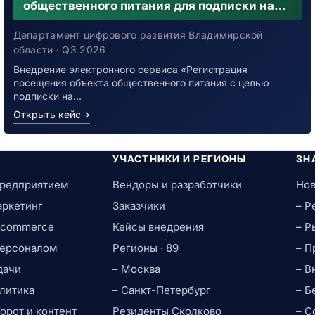
общественного питания для подписки на
уведомления о возможном контакте с
заболевшим новой коронавирусной
Департамент цифрового развития Владимирской
инфекцией
области · Q3 2026
Внедрение электронного сервиса «Регистрация
посещения объекта общественного питания с целью
подписки на…
Открыть кейс
→
УЧАСТНИКИ И РЕГИОНЫ
ЗН
предприятием
Вендоры и разработчики
Нов
аркетинг
Заказчики
– Р
e-commerce
Кейсы внедрения
– Р
персоналом
Регионы · 89
– П
дачи
– Москва
– В
литика
– Санкт-Петербург
– Б
рот и контент
Резиденты Сколково
– С