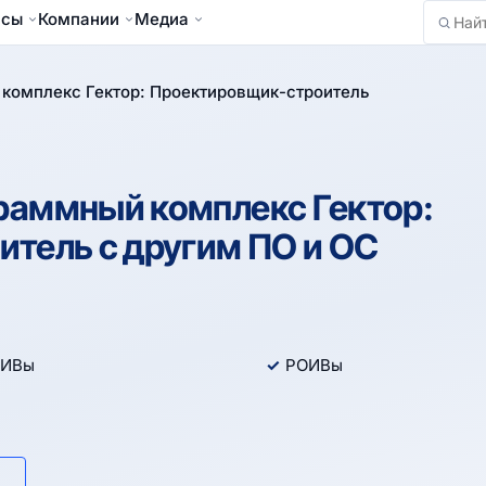
йсы
Компании
Медиа
Найти
комплекс Гектор: Проектировщик-строитель
раммный комплекс Гектор:
тель с другим ПО и ОС
ИВы
РОИВы