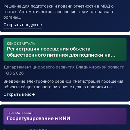
Решение для подготовки и подачи отчетности в МВД о
гостях. Автоматическое заполнение форм, отправка в
органы…
Открыть продукт
→
КЕЙС КВАРТАЛА
Регистрация посещения объекта
общественного питания для подписки на
уведомления о возможном контакте с
заболевшим новой коронавирусной
Департамент цифрового развития Владимирской области
инфекцией
· Q3 2026
Внедрение электронного сервиса «Регистрация посещения
объекта общественного питания с целью подписки на…
Открыть кейс
→
ТОП МАТЕРИАЛ
Госрегулирование и КИИ