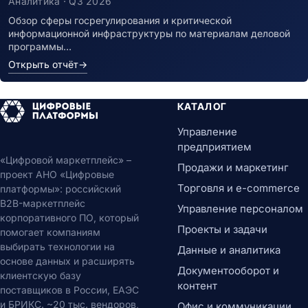
Аналитика · Q3 2026
Обзор сферы госрегулирования и критической
информационной инфраструктуры по материалам деловой
программы…
Открыть отчёт
→
КАТАЛОГ
Управление
предприятием
«Цифровой маркетплейс» –
Продажи и маркетинг
проект АНО «Цифровые
Торговля и e-commerce
платформы»: российский
B2B-маркетплейс
Управление персоналом
корпоративного ПО, который
Проекты и задачи
помогает компаниям
выбирать технологии на
Данные и аналитика
основе данных и расширять
Документооборот и
клиентскую базу
контент
поставщиков в России, ЕАЭС
и БРИКС. ~20 тыс. вендоров,
Офис и коммуникации