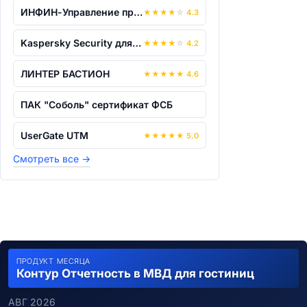
ИНФИН-Управление предприятием
★
★
★
★
☆
4.3
Kaspersky Security для виртуальных и о...
★
★
★
★
☆
4.2
ЛИНТЕР БАСТИОН
★
★
★
★
★
4.6
ПАК "Соболь" сертификат ФСБ
UserGate UTM
★
★
★
★
★
5.0
Смотреть все
→
ПРОДУКТ МЕСЯЦА
Контур Отчетность в МВД для гостиниц
АВГ 2026