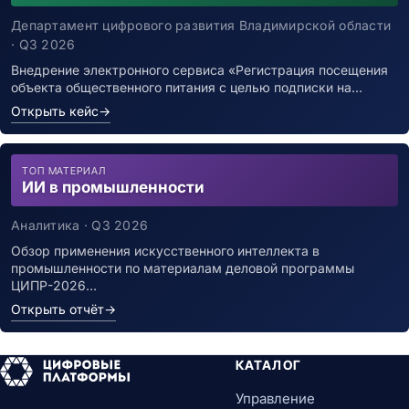
уведомления о возможном контакте с
заболевшим новой коронавирусной
Департамент цифрового развития Владимирской области
инфекцией
· Q3 2026
Внедрение электронного сервиса «Регистрация посещения
объекта общественного питания с целью подписки на…
Открыть кейс
→
ТОП МАТЕРИАЛ
ИИ в промышленности
Аналитика · Q3 2026
Обзор применения искусственного интеллекта в
промышленности по материалам деловой программы
ЦИПР-2026…
Открыть отчёт
→
КАТАЛОГ
Управление