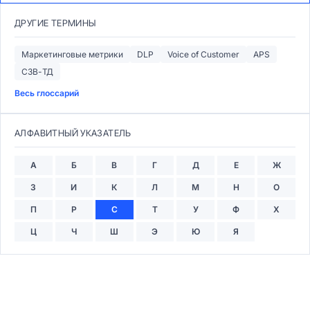
ДРУГИЕ ТЕРМИНЫ
Маркетинговые метрики
DLP
Voice of Customer
APS
СЗВ-ТД
Весь глоссарий
АЛФАВИТНЫЙ УКАЗАТЕЛЬ
А
Б
В
Г
Д
Е
Ж
З
И
К
Л
М
Н
О
П
Р
С
Т
У
Ф
Х
Ц
Ч
Ш
Э
Ю
Я