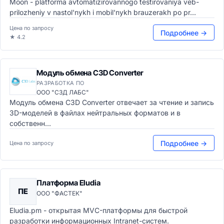
Moon - platforma avtomatizirovannogo testirovaniya veb-
prilozheniy v nastol'nykh i mobil'nykh brauzerakh po pr...
Цена по запросу
Подробнее →
★ 4.2
Модуль обмена C3D Converter
РАЗРАБОТКА ПО
ООО "СЗД ЛАБС"
Модуль обмена C3D Converter отвечает за чтение и запись
3D-моделей в файлах нейтральных форматов и в
собственн...
Подробнее →
Цена по запросу
Платформа Eludia
ПE
ООО "ФАСТЕК"
Eludia.pm - открытая MVC-платформы для быстрой
разработки информационных Intranet-систем.