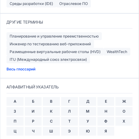
Среды разработки (IDE)
Отраслевое ПО
ДРУГИЕ ТЕРМИНЫ
Планирование и управление преемственностью
Инженер по тестированию веб-приложений
Размещенные виртуальные рабочие столы (HVD)
WealthTech
ITU (Международный союз электросвязи)
Весь глоссарий
АЛФАВИТНЫЙ УКАЗАТЕЛЬ
А
Б
В
Г
Д
Е
Ж
З
И
К
Л
М
Н
О
П
Р
С
Т
У
Ф
Х
Ц
Ч
Ш
Э
Ю
Я