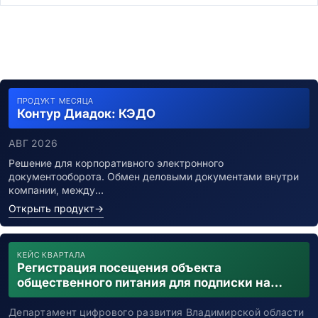
ПРОДУКТ МЕСЯЦА
Контур Диадок: КЭДО
АВГ 2026
Решение для корпоративного электронного
документооборота. Обмен деловыми документами внутри
компании, между…
Открыть продукт
→
КЕЙС КВАРТАЛА
Регистрация посещения объекта
общественного питания для подписки на
уведомления о возможном контакте с
заболевшим новой коронавирусной
Департамент цифрового развития Владимирской области