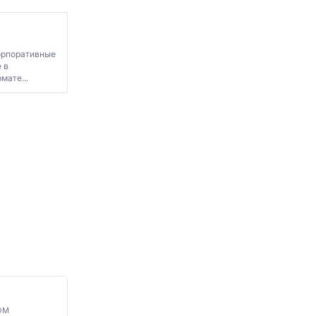
орпоративные
 в
ате...
ОМ