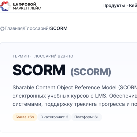
Продукты
Ке
Главная
/
Глоссарий
/
SCORM
ТЕРМИН · ГЛОССАРИЙ B2B-ПО
SCORM
(SCORM)
Sharable Content Object Reference Model (SCOR
электронных учебных курсов с LMS. Обеспечи
системами, поддержку трекинга прогресса и по
Буква «S»
В категориях: 3
Платформ: 6+