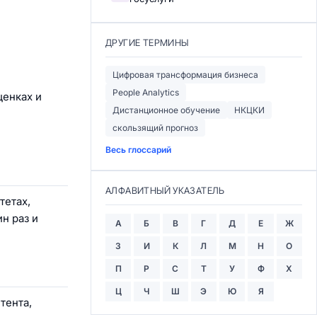
ДРУГИЕ ТЕРМИНЫ
Цифровая трансформация бизнеса
People Analytics
ценках и
Дистанционное обучение
НКЦКИ
скользящий прогноз
Весь глоссарий
АЛФАВИТНЫЙ УКАЗАТЕЛЬ
тетах,
н раз и
А
Б
В
Г
Д
Е
Ж
З
И
К
Л
М
Н
О
П
Р
С
Т
У
Ф
Х
Ц
Ч
Ш
Э
Ю
Я
тента,