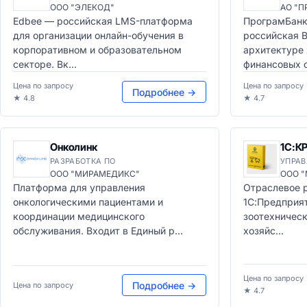
ООО "ЭЛЕКОД"
АО "П
Edbee — российская LMS-платформа
ПрограмБанк
для организации онлайн-обучения в
российская B
корпоративном и образовательном
архитектуре
секторе. Вк...
финансовых о
Цена по запросу
Цена по запросу
Подробнее →
★ 4.8
★ 4.7
Онколинк
1С:К
РАЗРАБОТКА ПО
УПРАВ
ООО "МИРАМЕДИКС"
ООО 
Платформа для управления
Отраслевое 
онкологическими пациентами и
1С:Предприят
координации медицинского
зоотехническ
обслуживания. Входит в Единый р...
хозяйс...
Цена по запросу
Подробнее →
Цена по запросу
★ 4.7