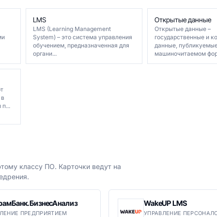
LMS
Открытые данные
LMS (Learning Management
Открытые данные –
ми
System) – это система управления
государственные и к
обучением, предназначенная для
данные, публикуемые
органи...
машиночитаемом форм
рт
 в
п...
тому классу ПО. Карточки ведут на
едрения.
рамБанк.БизнесАнализ
WakeUP LMS
ЛЕНИЕ ПРЕДПРИЯТИЕМ
УПРАВЛЕНИЕ ПЕРСОНАЛ