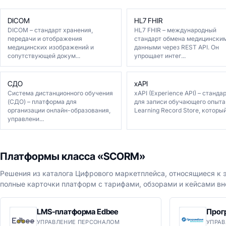
DICOM
HL7 FHIR
DICOM – стандарт хранения,
HL7 FHIR – международный
передачи и отображения
стандарт обмена медицински
медицинских изображений и
данными через REST API. Он
сопутствующей докум...
упрощает интег...
СДО
xAPI
Система дистанционного обучения
xAPI (Experience API) – станда
(СДО) – платформа для
для записи обучающего опыта
организации онлайн-образования,
Learning Record Store, который 
управлени...
Платформы класса «SCORM»
Решения из каталога Цифрового маркетплейса, относящиеся к э
полные карточки платформ с тарифами, обзорами и кейсами вн
LMS-платформа Edbee
Прог
УПРАВЛЕНИЕ ПЕРСОНАЛОМ
УПРАВ