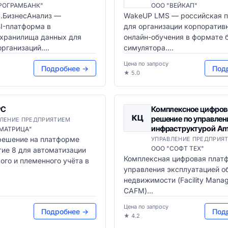
РОГРАМБАНК"
ООО "ВЕЙКАП"
.БизнесАнализ —
WakeUP LMS — российская 
I-платформа в
для организации корпоратив
 хранилища данных для
онлайн-обучения в формате 
рганизаций....
симулятора....
Цена по запросу
Подробнее →
Под
★ 5.0
РС
Комплексное цифров
КЦ
решение по управле
ЛЕНИЕ ПРЕДПРИЯТИЕМ
инфраструктурой Ame
"МАТРИЦА"
решение на платформе
УПРАВЛЕНИЕ ПРЕДПРИЯ
ООО "СОФТ ТЕХ"
ие 8 для автоматизации
Комплексная цифровая плат
ого и племенного учёта в
управления эксплуатацией о
недвижимости (Facility Mana
CAFM)...
Цена по запросу
Подробнее →
Под
★ 4.2