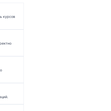
ь курсов
ректно
го
аций.