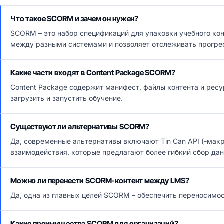
Что такое SCORM и зачем он нужен?
SCORM – это набор спецификаций для упаковки учебного ко
между разными системами и позволяет отслеживать прогре
Какие части входят в Content Package SCORM?
Content Package содержит манифест, файлы контента и рес
загрузить и запустить обучение.
Существуют ли альтернативы SCORM?
Да, современные альтернативы включают Tin Can API (-мак
взаимодействия, которые предлагают более гибкий сбор дан
Можно ли перенести SCORM-контент между LMS?
Да, одна из главных целей SCORM – обеспечить переносимо
Какие преимущества SCORM для организаций?