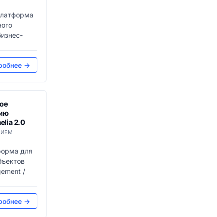
платформа
ного
бизнес-
робнее →
ое
нию
lia 2.0
ТИЕМ
форма для
бъектов
gement /
робнее →