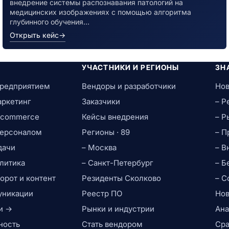
внедрение системы распознавания патологий на
медицинских изображениях с помощью алгоритма
глубинного обучения…
Открыть кейс
→
УЧАСТНИКИ И РЕГИОНЫ
ЗН
предприятием
Вендоры и разработчики
Нов
аркетинг
Заказчики
– Р
e-commerce
Кейсы внедрения
– Р
персоналом
Регионы · 89
– П
дачи
– Москва
– В
литика
– Санкт-Петербург
– Б
рот и контент
Резиденты Сколково
– С
уникации
Реестр ПО
Нов
и →
Рынки и индустрии
Ана
ность
Стать вендором
Сра