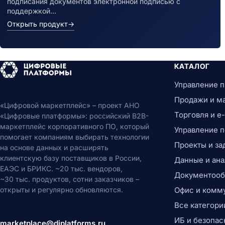
подписания документов электронной подписью с
поддержкой…
Открыть продукт
→
КАТАЛОГ
Управление 
Продажи и м
«Цифровой маркетплейс» – проект АНО
Торговля и 
«Цифровые платформы»: российский B2B-
маркетплейс корпоративного ПО, который
Управление 
помогает компаниям выбирать технологии
Проекты и за
на основе данных и расширять
клиентскую базу поставщиков в России,
Данные и ана
ЕАЭС и БРИКС. ~20 тыс. вендоров,
Документообо
~30 тыс. продуктов, сотни заказчиков –
открыты и регулярно обновляются.
Офис и комм
Все категори
ИБ и безопас
marketplace@diplatforms.ru