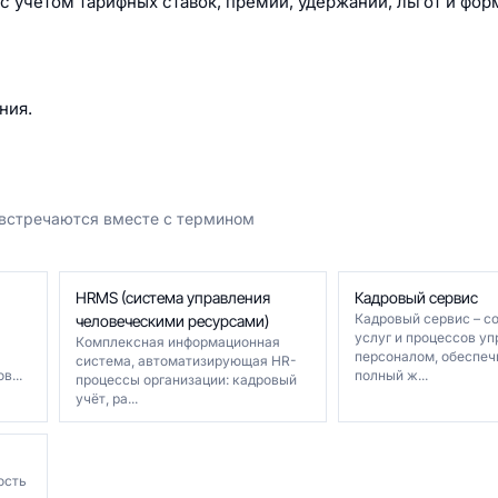
с учётом тарифных ставок, премий, удержаний, льгот и фо
ния.
 встречаются вместе с термином
HRMS (система управления
Кадровый сервис
Кадровый сервис – с
человеческими ресурсами)
услуг и процессов у
Комплексная информационная
персоналом, обеспе
система, автоматизирующая HR-
в...
полный ж...
процессы организации: кадровый
учёт, ра...
ость