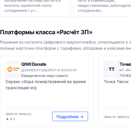
обозначение системы расчёта и
льгот и компенсаций,
выплаты заработной платы
предоставляемых работодате
сотрудникам с уч...
сотрудникам...
Платформы класса «Расчёт ЗП»
Решения из каталога Цифрового маркетплейса, относящиеся к э
полные карточки платформ с тарифами, обзорами и кейсами вн
QIWI Donate
Точка
ТТ
ДОКУМЕНТООБОРОТ И КОНТЕНТ
ИТ-ИН
Юридическое лицо скрыто
ТОЧК
Сервис сбора пожертвований во время
Точка Такси
трансляций игр
Цена по запросу
Подробнее →
Цена по запросу
★ 4.3