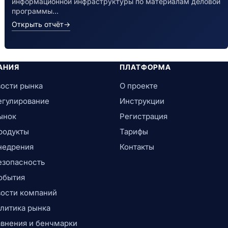
информационной инфраструктуры по материалам деловой
программы…
Открыть отчёт
→
АНИЯ
ПЛАТФОРМА
ости рынка
О проекте
егулирование
Инструкции
ынок
Регистрация
родукты
Тарифы
недрения
Контакты
езопасность
обытия
ости компаний
литика рынка
внения и бенчмарки