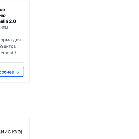
ое
нию
lia 2.0
ТИЕМ
форма для
бъектов
gement /
робнее →
АИИС КУЭ)