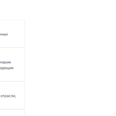
ёжных
енарии
дходящие
 отрасли,