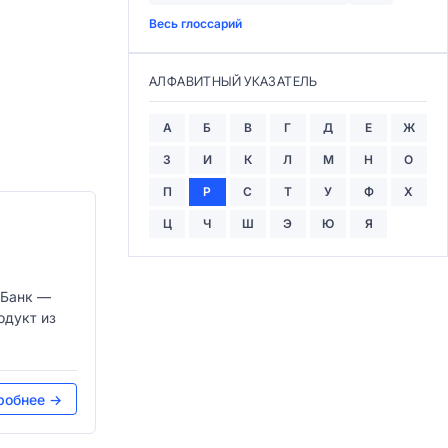
Весь глоссарий
АЛФАВИТНЫЙ УКАЗАТЕЛЬ
А
Б
В
Г
Д
Е
Ж
З
И
К
Л
М
Н
О
П
Р
С
Т
У
Ф
Х
Ц
Ч
Ш
Э
Ю
Я
-Банк —
одукт из
робнее →