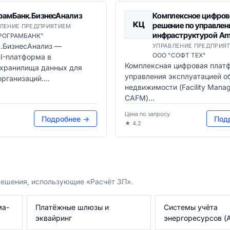
рамБанк.БизнесАнализ
Комплексное цифров
КЦ
решение по управле
ЛЕНИЕ ПРЕДПРИЯТИЕМ
инфраструктурой Ame
РОГРАМБАНК"
.БизнесАнализ —
УПРАВЛЕНИЕ ПРЕДПРИЯ
ООО "СОФТ ТЕХ"
I-платформа в
Комплексная цифровая плат
 хранилища данных для
управления эксплуатацией о
рганизаций....
недвижимости (Facility Mana
CAFM)...
Цена по запросу
Подробнее →
Под
★ 4.2
решения, использующие «Расчёт ЗП».
ма-
Платёжные шлюзы и
Системы учёта
эквайринг
энергоресурсов (