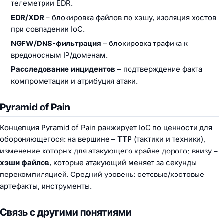
телеметрии EDR.
EDR/XDR
– блокировка файлов по хэшу, изоляция хостов
при совпадении IoC.
NGFW/DNS-фильтрация
– блокировка трафика к
вредоносным IP/доменам.
Расследование инцидентов
– подтверждение факта
компрометации и атрибуция атаки.
Pyramid of Pain
Концепция Pyramid of Pain ранжирует IoC по ценности для
обороняющегося: на вершине –
TTP
(тактики и техники),
изменение которых для атакующего крайне дорого; внизу –
хэши файлов
, которые атакующий меняет за секунды
перекомпиляцией. Средний уровень: сетевые/хостовые
артефакты, инструменты.
Связь с другими понятиями