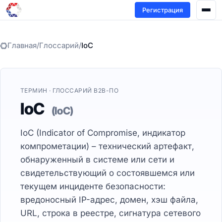
Регистрация
Главная
/
Глоссарий
/
IoC
ТЕРМИН · ГЛОССАРИЙ B2B-ПО
IoC
(IoC)
IoC (Indicator of Compromise, индикатор
компрометации) – технический артефакт,
обнаруженный в системе или сети и
свидетельствующий о состоявшемся или
текущем инциденте безопасности:
вредоносный IP-адрес, домен, хэш файла,
URL, строка в реестре, сигнатура сетевого