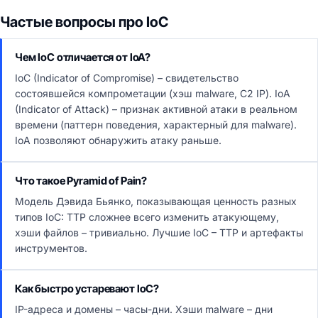
Частые вопросы про IoC
Чем IoC отличается от IoA?
IoC (Indicator of Compromise) – свидетельство
состоявшейся компрометации (хэш malware, C2 IP). IoA
(Indicator of Attack) – признак активной атаки в реальном
времени (паттерн поведения, характерный для malware).
IoA позволяют обнаружить атаку раньше.
Что такое Pyramid of Pain?
Модель Дэвида Бьянко, показывающая ценность разных
типов IoC: TTP сложнее всего изменить атакующему,
хэши файлов – тривиально. Лучшие IoC – TTP и артефакты
инструментов.
Как быстро устаревают IoC?
IP-адреса и домены – часы-дни. Хэши malware – дни