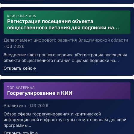
КЕЙС КВАРТАЛА
Регистрация посещения объекта
общественного питания для подписки на
уведомления о возможном контакте с
заболевшим новой коронавирусной
Департамент цифрового развития Владимирской области
инфекцией
· Q3 2026
Внедрение электронного сервиса «Регистрация посещения
объекта общественного питания с целью подписки на…
Открыть кейс
→
ТОП МАТЕРИАЛ
Госрегулирование и КИИ
Аналитика · Q3 2026
Обзор сферы госрегулирования и критической
информационной инфраструктуры по материалам деловой
программы…
Открыть отчёт
→