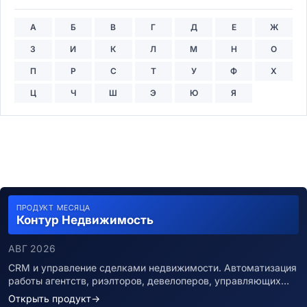
А
Б
В
Г
Д
Е
Ж
З
И
К
Л
М
Н
О
П
Р
С
Т
У
Ф
Х
Ц
Ч
Ш
Э
Ю
Я
ПРОДУКТ МЕСЯЦА
Контур Недвижимость
АВГ 2026
CRM и управление сделками недвижимости. Автоматизация
работы агентств, риэлторов, девелоперов, управляющих…
Открыть продукт
→