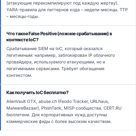
(атакующие перекомпилируют под каждую жертву).
YARA-правила для паттернов кода – недели-месяцы. TTP
– месяцы-годы.
Что такое False Positive (ложное срабатывание) в
контексте IoC?
Срабатывание SIEM на IoC, который оказался
легитимным: например, заблокирован IP облачного
провайдера, используемого атакующими, но и
легитимными сервисами. Требует обогащения
контекстом.
Как получить IoC бесплатно?
AlienVault OTX, abuse.ch (Feodo Tracker, URLhaus,
MalwareBazaar), PhishTank, MISP-сообщества, CERT.RU
бюллетени. Для корпоративных нужд доступны
коммерческие фиды с более высоким качеством.