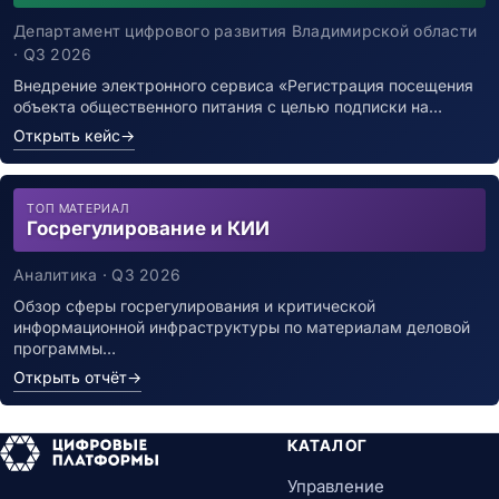
уведомления о возможном контакте с
заболевшим новой коронавирусной
Департамент цифрового развития Владимирской области
инфекцией
· Q3 2026
Внедрение электронного сервиса «Регистрация посещения
объекта общественного питания с целью подписки на…
Открыть кейс
→
ТОП МАТЕРИАЛ
Госрегулирование и КИИ
Аналитика · Q3 2026
Обзор сферы госрегулирования и критической
информационной инфраструктуры по материалам деловой
программы…
Открыть отчёт
→
КАТАЛОГ
Управление