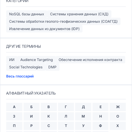
КАТЕГОРИИ
NoSQL базы данных
Системы хранения данных (СХД)
Системы обработки геолого-геофизических данных (СОАГГД)
Извлечение данных из документов (IDP)
ДРУГИЕ ТЕРМИНЫ
ИИ
Audience Targeting
Обеспечение исполнения контракта
Social Technologies
DMP
Весь глоссарий
АЛФАВИТНЫЙ УКАЗАТЕЛЬ
А
Б
В
Г
Д
Е
Ж
З
И
К
Л
М
Н
О
П
Р
С
Т
У
Ф
Х