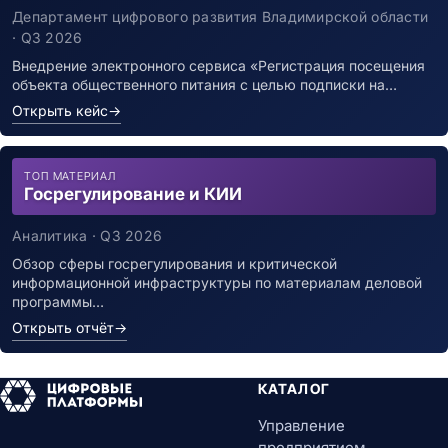
заболевшим новой коронавирусной
Департамент цифрового развития Владимирской области
инфекцией
· Q3 2026
Внедрение электронного сервиса «Регистрация посещения
объекта общественного питания с целью подписки на…
Открыть кейс
→
ТОП МАТЕРИАЛ
Госрегулирование и КИИ
Аналитика · Q3 2026
Обзор сферы госрегулирования и критической
информационной инфраструктуры по материалам деловой
программы…
Открыть отчёт
→
КАТАЛОГ
Управление
предприятием