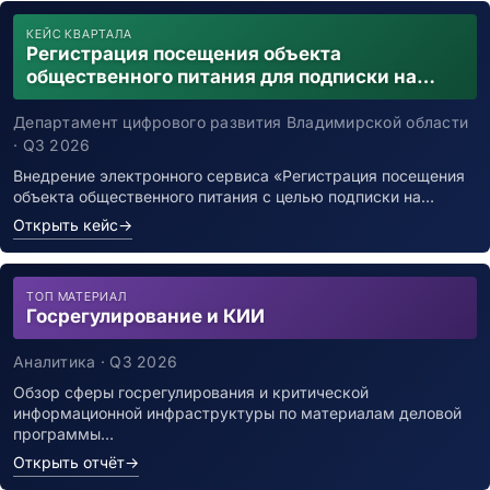
КЕЙС КВАРТАЛА
Регистрация посещения объекта
общественного питания для подписки на
уведомления о возможном контакте с
заболевшим новой коронавирусной
Департамент цифрового развития Владимирской области
инфекцией
· Q3 2026
Внедрение электронного сервиса «Регистрация посещения
объекта общественного питания с целью подписки на…
Открыть кейс
→
ТОП МАТЕРИАЛ
Госрегулирование и КИИ
Аналитика · Q3 2026
Обзор сферы госрегулирования и критической
информационной инфраструктуры по материалам деловой
программы…
Открыть отчёт
→