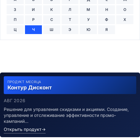
З
И
К
Л
М
Н
О
П
Р
С
Т
У
Ф
Х
Ц
Ч
Ш
Э
Ю
Я
ПРОДУКТ МЕСЯЦА
Контур Дисконт
АВГ 2026
Решение для управления скидками и акциями. Создание,
управление и отслеживание эффективности промо-
кампаний…
Открыть продукт
→