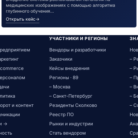
медицинских изображениях с помощью алгоритма
глубинного обучения…
Открыть кейс
→
УЧАСТНИКИ И РЕГИОНЫ
ЗН
предприятием
Вендоры и разработчики
Нов
аркетинг
Заказчики
– Р
e-commerce
Кейсы внедрения
– Р
персоналом
Регионы · 89
– П
дачи
– Москва
– В
литика
– Санкт-Петербург
– Б
рот и контент
Резиденты Сколково
– С
уникации
Реестр ПО
Нов
и →
Рынки и индустрии
Ана
ность
Стать вендором
Сра