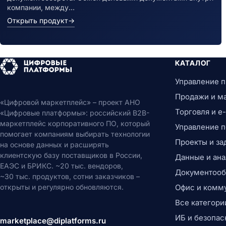
компании, между…
Открыть продукт
→
КАТАЛОГ
Управление 
Продажи и м
«Цифровой маркетплейс» – проект АНО
Торговля и 
«Цифровые платформы»: российский B2B-
маркетплейс корпоративного ПО, который
Управление 
помогает компаниям выбирать технологии
Проекты и за
на основе данных и расширять
клиентскую базу поставщиков в России,
Данные и ана
ЕАЭС и БРИКС. ~20 тыс. вендоров,
Документообо
~30 тыс. продуктов, сотни заказчиков –
открыты и регулярно обновляются.
Офис и комм
Все категори
ИБ и безопас
marketplace@diplatforms.ru