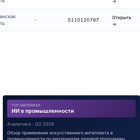
ть
→
анская
Открыть
–
5110120797
ть
→
ТОП МАТЕРИАЛ
ИИ в промышленности
Аналитика · Q3 2026
Обзор применения искусственного интеллекта в
промышленности по материалам деловой программы