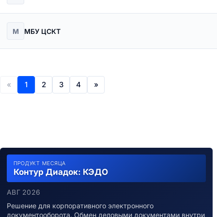
М
МБУ ЦСКТ
«
1
2
3
4
»
ПРОДУКТ МЕСЯЦА
Контур Диадок: КЭДО
АВГ 2026
Решение для корпоративного электронного
документооборота. Обмен деловыми документами внутри