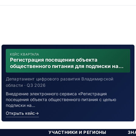
КЕЙС КВАРТАЛА
Регистрация посещения объекта
общественного питания для подписки на
уведомления о возможном контакте с
заболевшим новой коронавирусной
Департамент цифрового развития Владимирской
инфекцией
области · Q3 2026
Внедрение электронного сервиса «Регистрация
посещения объекта общественного питания с целью
подписки на…
Открыть кейс
→
УЧАСТНИКИ И РЕГИОНЫ
ЗН