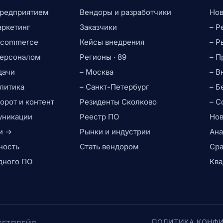
предприятием
Вендоры и разработчики
Нов
аркетинг
Заказчики
– Р
e-commerce
Кейсы внедрения
– Р
персоналом
Регионы · 89
– П
дачи
– Москва
– В
литика
– Санкт-Петербург
– Б
рот и контент
Резиденты Сколково
– С
уникации
Реестр ПО
Нов
и →
Рынки и индустрии
Ана
ность
Стать вендором
Сра
дного ПО
Ква
ПОЛИТИКА КОНФ