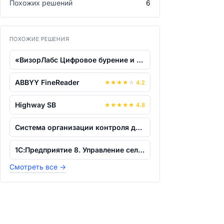
Похожих решений
6
ПОХОЖИЕ РЕШЕНИЯ
«ВизорЛабс Цифровое бурение и ремонт (...
ABBYY FineReader
★
★
★
★
☆
4.2
Highway SB
★
★
★
★
★
4.8
Система организации контроля доступа и...
1С:Предприятие 8. Управление сельскохо...
Смотреть все
→