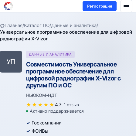
Регистрация
Главная
/
Каталог ПО
/
Данные и аналитика
/
Универсальное программное обеспечение для цифровой
радиографии X-Vizor
ДАННЫЕ И АНАЛИТИКА
УП
Совместимость Универсальное
программное обеспечение для
цифровой радиографии X-Vizor с
другим ПО и ОС
НЬЮКОМ-НДТ
★
★
★
★
★
4.7
· 1 отзыв
Активно поддерживается
Госкомпании
ФОИВы