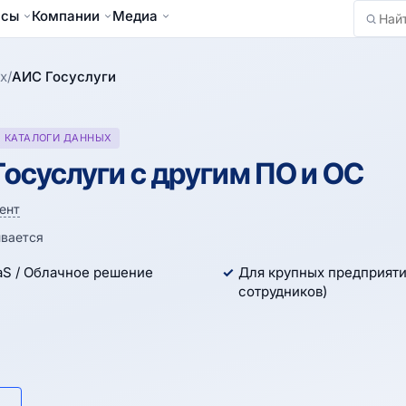
йсы
Компании
Медиа
Найти
х
/
АИС Госуслуги
КАТАЛОГИ ДАННЫХ
осуслуги с другим ПО и ОС
ент
вается
aS / Облачное решение
Для крупных предприяти
сотрудников)