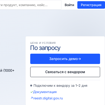
Войти
Регистрация
ЦЕНА И УСЛОВИЯ
По запросу
Запросить демо
→
й (1000+
Связаться с вендором
Подключим к вендору за 1–2 дня
✓
Документация
↗
reestr.digital.gov.ru