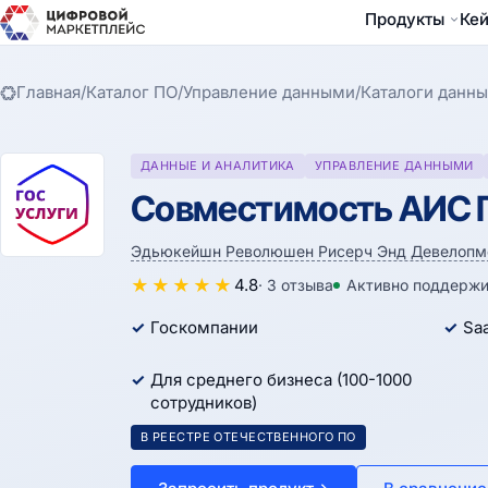
Продукты
Ке
Главная
/
Каталог ПО
/
Управление данными
/
Каталоги данны
ДАННЫЕ И АНАЛИТИКА
УПРАВЛЕНИЕ ДАННЫМИ
Совместимость АИС Г
Эдьюкейшн Революшен Рисерч Энд Девелопм
★
★
★
★
★
4.8
· 3 отзыва
Активно поддержи
Госкомпании
Sa
Для среднего бизнеса (100-1000
сотрудников)
В РЕЕСТРЕ ОТЕЧЕСТВЕННОГО ПО