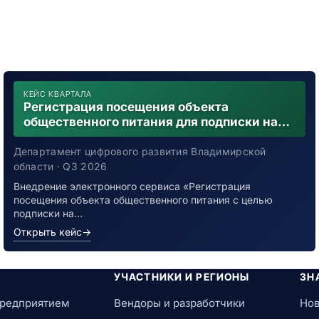
КЕЙС КВАРТАЛА
Регистрация посещения объекта
общественного питания для подписки на
уведомления о возможном контакте с
заболевшим новой коронавирусной
Департамент цифрового развития Владимирской
инфекцией
области · Q3 2026
Внедрение электронного сервиса «Регистрация
посещения объекта общественного питания с целью
подписки на…
Открыть кейс
→
УЧАСТНИКИ И РЕГИОНЫ
ЗН
предприятием
Вендоры и разработчики
Нов