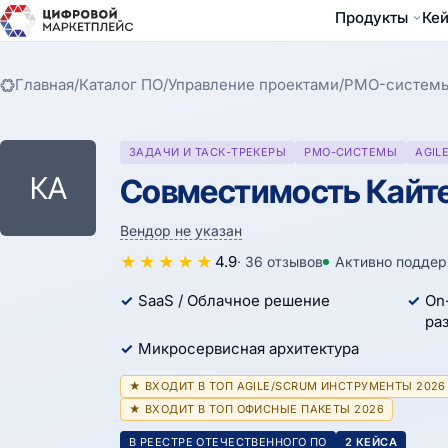
Продукты
Ке
Главная
/
Каталог ПО
/
Управление проектами
/
PMO-систем
ЗАДАЧИ И ТАСК-ТРЕКЕРЫ
PMO-СИСТЕМЫ
AGIL
КА
Совместимость Кайте
Вендор не указан
★
★
★
★
★
4.9
· 36 отзывов
Активно подде
SaaS / Облачное решение
On
ра
Микросервисная архитектура
★ ВХОДИТ В ТОП AGILE/SCRUM ИНСТРУМЕНТЫ 2026
★ ВХОДИТ В ТОП ОФИСНЫЕ ПАКЕТЫ 2026
В РЕЕСТРЕ ОТЕЧЕСТВЕННОГО ПО
2 КЕЙСА