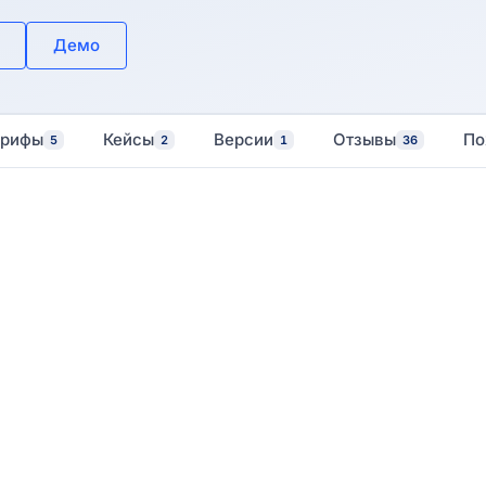
Демо
арифы
Кейсы
Версии
Отзывы
По
5
2
1
36