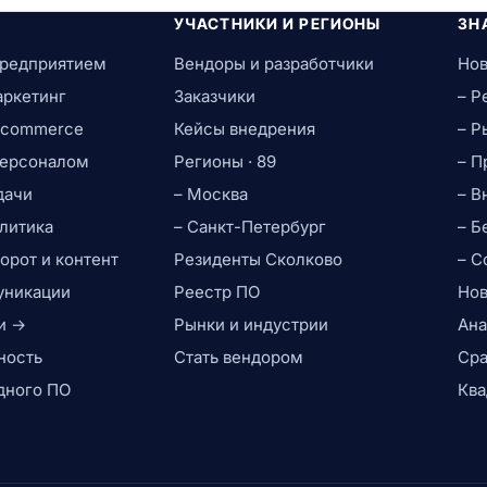
УЧАСТНИКИ И РЕГИОНЫ
ЗН
предприятием
Вендоры и разработчики
Нов
аркетинг
Заказчики
– Р
e-commerce
Кейсы внедрения
– Р
персоналом
Регионы · 89
– П
дачи
– Москва
– В
литика
– Санкт-Петербург
– Б
рот и контент
Резиденты Сколково
– С
уникации
Реестр ПО
Нов
и →
Рынки и индустрии
Ана
ность
Стать вендором
Сра
дного ПО
Ква