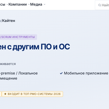
йсы
Компании
Медиа
Найти
ы
/
Кайтен
E/SCRUM ИНСТРУМЕНТЫ
н с другим ПО и ОС
рживается
-premise / Локальное
Мобильное приложение
змещение
★ ВХОДИТ В ТОП PMO-СИСТЕМЫ 2026