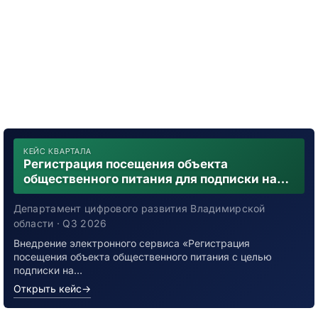
КЕЙС КВАРТАЛА
Регистрация посещения объекта
общественного питания для подписки на
уведомления о возможном контакте с
заболевшим новой коронавирусной
Департамент цифрового развития Владимирской
инфекцией
области · Q3 2026
Внедрение электронного сервиса «Регистрация
посещения объекта общественного питания с целью
подписки на…
Открыть кейс
→