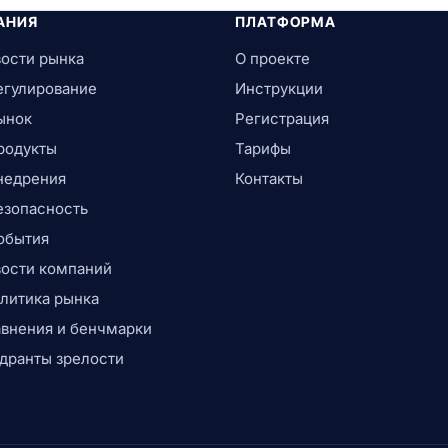
АНИЯ
ПЛАТФОРМА
ости рынка
О проекте
егулирование
Инструкции
ынок
Регистрация
родукты
Тарифы
недрения
Контакты
езопасность
обытия
ости компаний
литика рынка
внения и бенчмарки
дранты зрелости