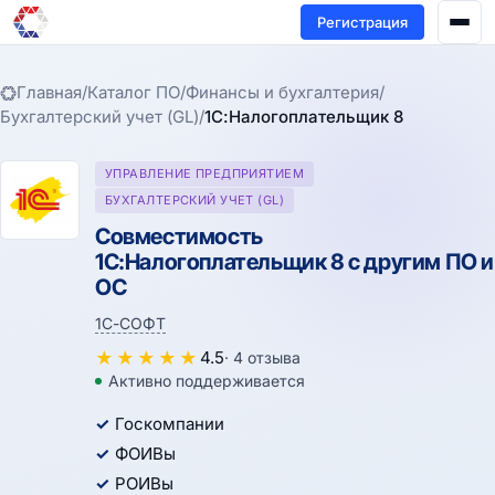
Регистрация
Главная
/
Каталог ПО
/
Финансы и бухгалтерия
/
Бухгалтерский учет (GL)
/
1С:Налогоплательщик 8
УПРАВЛЕНИЕ ПРЕДПРИЯТИЕМ
БУХГАЛТЕРСКИЙ УЧЕТ (GL)
Совместимость
1С:Налогоплательщик 8 с другим ПО и
ОС
1С-СОФТ
★
★
★
★
★
4.5
· 4 отзыва
Активно поддерживается
Госкомпании
ФОИВы
РОИВы