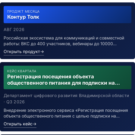
ПРОДУКТ МЕСЯЦА
Контур Толк
АВГ 2026
Российская экосистема для коммуникаций и совместной
работы: ВКС до 400 участников, вебинары до 10000…
Открыть продукт
→
КЕЙС КВАРТАЛА
Регистрация посещения объекта
общественного питания для подписки на
уведомления о возможном контакте с
заболевшим новой коронавирусной
Департамент цифрового развития Владимирской области
инфекцией
· Q3 2026
Внедрение электронного сервиса «Регистрация посещения
объекта общественного питания с целью подписки на…
Открыть кейс
→