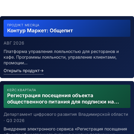
ПРОДУКТ МЕСЯЦА
Контур Маркет: Общепит
АВГ 2026
Платформа управления лояльностью для ресторанов и
кафе. Программы лояльности, управление клиентами,
промоции…
Открыть продукт
→
КЕЙС КВАРТАЛА
Регистрация посещения объекта
общественного питания для подписки на
уведомления о возможном контакте с
заболевшим новой коронавирусной
Департамент цифрового развития Владимирской области
инфекцией
· Q3 2026
Внедрение электронного сервиса «Регистрация посещения