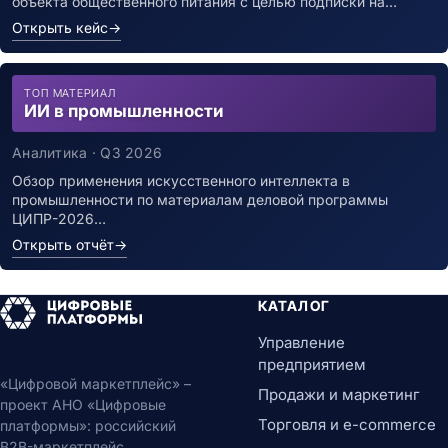
объекта общественного питания с целью подписки на…
Открыть кейс
→
ТОП МАТЕРИАЛ
ИИ в промышленности
Аналитика · Q3 2026
Обзор применения искусственного интеллекта в
промышленности по материалам деловой программы
ЦИПР-2026…
Открыть отчёт
→
КАТАЛОГ
Управление
предприятием
«Цифровой маркетплейс» –
Продажи и маркетинг
проект АНО «Цифровые
Торговля и e-commerce
платформы»: российский
B2B-маркетплейс