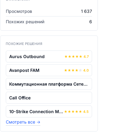
Просмотров
1 637
Похожих решений
6
ПОХОЖИЕ РЕШЕНИЯ
Aurus Outbound
★
★
★
★
★
4.7
Avanpost FAM
★
★
★
★
☆
4.0
Коммутационная платформа Сетевого Спра...
Call Office
10-Strike Connection Monitor Pro
★
★
★
★
★
4.5
Смотреть все
→