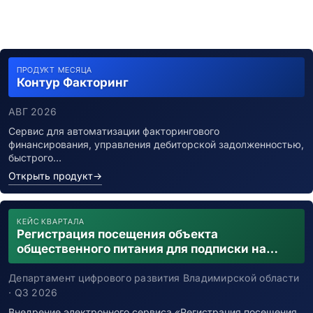
ПРОДУКТ МЕСЯЦА
Контур Факторинг
АВГ 2026
Сервис для автоматизации факторингового
финансирования, управления дебиторской задолженностью,
быстрого…
Открыть продукт
→
КЕЙС КВАРТАЛА
Регистрация посещения объекта
общественного питания для подписки на
уведомления о возможном контакте с
заболевшим новой коронавирусной
Департамент цифрового развития Владимирской области
инфекцией
· Q3 2026
Внедрение электронного сервиса «Регистрация посещения