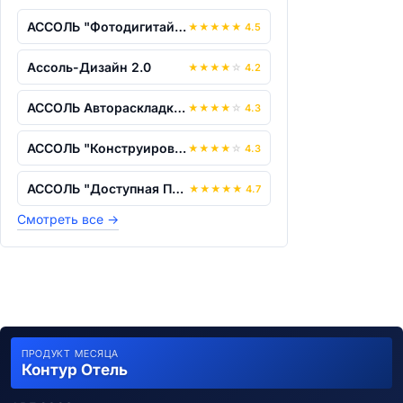
АССОЛЬ "Фотодигитайзер 2.0"
★
★
★
★
★
4.5
Ассоль-Дизайн 2.0
★
★
★
★
☆
4.2
АССОЛЬ Автораскладка OPTiPACK
★
★
★
★
☆
4.3
АССОЛЬ "Конструирование+Градация"
★
★
★
★
☆
4.3
АССОЛЬ "Доступная Параметрика"
★
★
★
★
★
4.7
Смотреть все
→
ПРОДУКТ МЕСЯЦА
Контур Отель