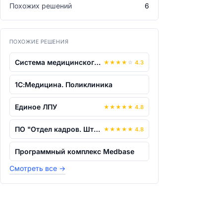
Похожих решений
6
ПОХОЖИЕ РЕШЕНИЯ
Система медицинского обслуживания "Мед...
★
★
★
★
☆
4.3
1С:Медицина. Поликлиника
Единое ЛПУ
★
★
★
★
★
4.8
ПО "Отдел кадров. Штатное расписание"
★
★
★
★
★
4.8
Программный комплекс Medbase
Смотреть все
→