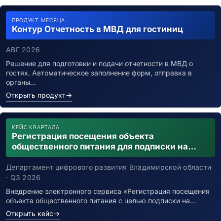
ПРОДУКТ МЕСЯЦА
Контур Отчетность в МВД для гостиниц
АВГ 2026
Решение для подготовки и подачи отчетности в МВД о
гостях. Автоматическое заполнение форм, отправка в
органы…
Открыть продукт
→
КЕЙС КВАРТАЛА
Регистрация посещения объекта
общественного питания для подписки на
уведомления о возможном контакте с
заболевшим новой коронавирусной
Департамент цифрового развития Владимирской области
инфекцией
· Q3 2026
Внедрение электронного сервиса «Регистрация посещения
объекта общественного питания с целью подписки на…
Открыть кейс
→