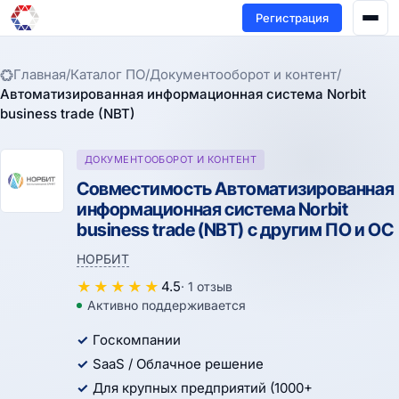
Регистрация
Главная
/
Каталог ПО
/
Документооборот и контент
/
Автоматизированная информационная система Norbit
business trade (NBT)
ДОКУМЕНТООБОРОТ И КОНТЕНТ
Совместимость Автоматизированная
информационная система Norbit
business trade (NBT) с другим ПО и ОС
НОРБИТ
★
★
★
★
★
4.5
· 1 отзыв
Активно поддерживается
Госкомпании
SaaS / Облачное решение
Для крупных предприятий (1000+