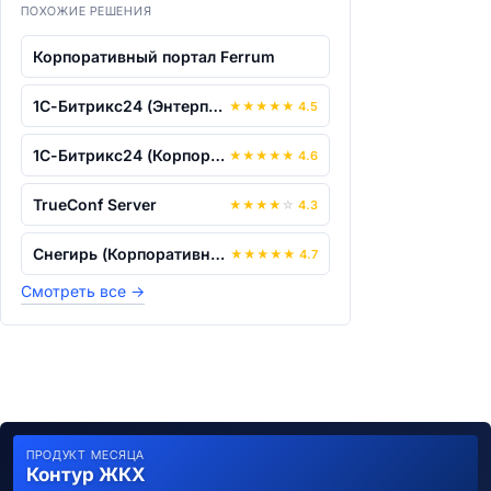
ПОХОЖИЕ РЕШЕНИЯ
Корпоративный портал Ferrum
1С-Битрикс24 (Энтерпрайз)
★
★
★
★
★
4.5
1С-Битрикс24 (Корпоративный портал)
★
★
★
★
★
4.6
TrueConf Server
★
★
★
★
☆
4.3
Снегирь (Корпоративный портал)
★
★
★
★
★
4.7
Смотреть все
→
ПРОДУКТ МЕСЯЦА
Контур ЖКХ