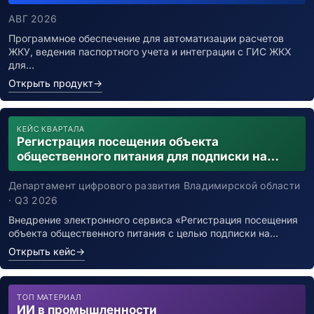
АВГ 2026
Программное обеспечение для автоматизации расчетов
ЖКУ, ведения паспортного учета и интеграции с ГИС ЖКХ
для…
Открыть продукт
→
КЕЙС КВАРТАЛА
Регистрация посещения объекта
общественного питания для подписки на
уведомления о возможном контакте с
заболевшим новой коронавирусной
Департамент цифрового развития Владимирской области
инфекцией
· Q3 2026
Внедрение электронного сервиса «Регистрация посещения
объекта общественного питания с целью подписки на…
Открыть кейс
→
ТОП МАТЕРИАЛ
ИИ в промышленности