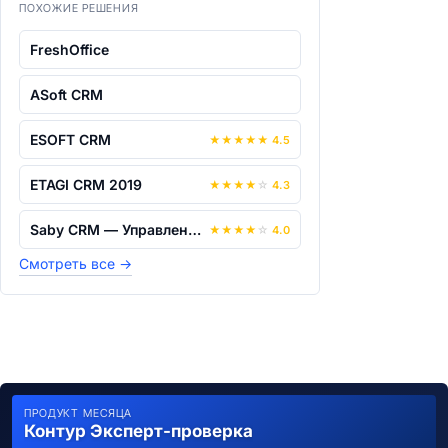
ПОХОЖИЕ РЕШЕНИЯ
FreshOffice
ASoft CRM
ESOFT CRM
★
★
★
★
★
4.5
ETAGI CRM 2019
★
★
★
★
☆
4.3
Saby CRM — Управление продажами
★
★
★
★
☆
4.0
Смотреть все
→
ПРОДУКТ МЕСЯЦА
Контур Эксперт-проверка