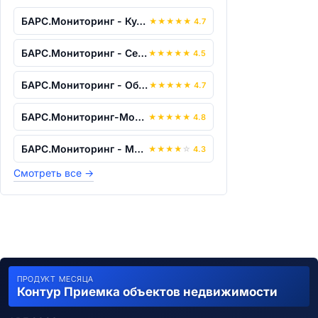
БАРС.Мониторинг - Культура
★
★
★
★
★
4.7
БАРС.Мониторинг - Сельское хозяйство
★
★
★
★
★
4.5
БАРС.Мониторинг - Образование
★
★
★
★
★
4.7
БАРС.Мониторинг-Молодежная Политика, С...
★
★
★
★
★
4.8
БАРС.Мониторинг - Медицинское Страхова...
★
★
★
★
☆
4.3
Смотреть все
→
ПРОДУКТ МЕСЯЦА
Контур Приемка объектов недвижимости