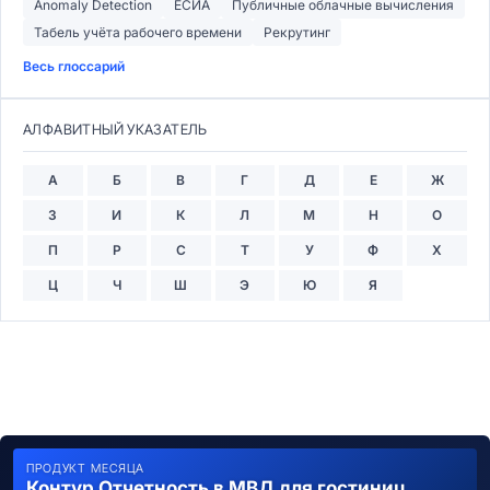
Anomaly Detection
ЕСИА
Публичные облачные вычисления
Табель учёта рабочего времени
Рекрутинг
Весь глоссарий
АЛФАВИТНЫЙ УКАЗАТЕЛЬ
А
Б
В
Г
Д
Е
Ж
З
И
К
Л
М
Н
О
П
Р
С
Т
У
Ф
Х
Ц
Ч
Ш
Э
Ю
Я
ПРОДУКТ МЕСЯЦА
Контур Отчетность в МВД для гостиниц