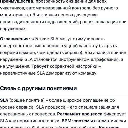
Преимущества:
прозрачность ожиданий для всех
участников, автоматизированный контроль без ручного
мониторинга, объективная основа для оценки
производительности подразделений, ранняя эскалация при
нарушениях.
Ограничения:
жёсткие SLA могут стимулировать
поверхностное выполнение в ущерб качеству (закрыть
вовремя важнее, чем сделать хорошо). Без анализа причин
нарушений SLA становится инструментом штрафования, а
не улучшения. Требует корректной настройки –
нереалистичные SLA деморализуют команду.
Связь с другими понятиями
SLA
(общее понятие) – более широкое соглашение об
уровне сервиса; SLA процесса – его специализация для
операционных процессов.
Регламент процесса
фиксирует
SLA как нормативные сроки.
BPM-системы
автоматически
контролируют SLA через таймерные события.
Контроль