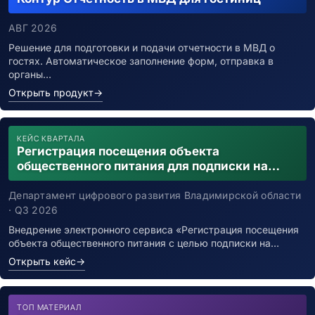
АВГ 2026
Решение для подготовки и подачи отчетности в МВД о
гостях. Автоматическое заполнение форм, отправка в
органы…
Открыть продукт
→
КЕЙС КВАРТАЛА
Регистрация посещения объекта
общественного питания для подписки на
уведомления о возможном контакте с
заболевшим новой коронавирусной
Департамент цифрового развития Владимирской области
инфекцией
· Q3 2026
Внедрение электронного сервиса «Регистрация посещения
объекта общественного питания с целью подписки на…
Открыть кейс
→
ТОП МАТЕРИАЛ