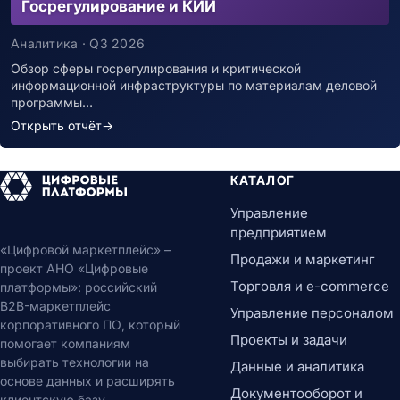
Госрегулирование и КИИ
Аналитика · Q3 2026
Обзор сферы госрегулирования и критической
информационной инфраструктуры по материалам деловой
программы…
Открыть отчёт
→
КАТАЛОГ
Управление
предприятием
«Цифровой маркетплейс» –
Продажи и маркетинг
проект АНО «Цифровые
Торговля и e-commerce
платформы»: российский
B2B-маркетплейс
Управление персоналом
корпоративного ПО, который
Проекты и задачи
помогает компаниям
выбирать технологии на
Данные и аналитика
основе данных и расширять
Документооборот и
клиентскую базу