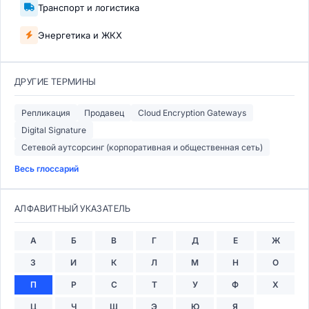
Транспорт и логистика
Энергетика и ЖКХ
ДРУГИЕ ТЕРМИНЫ
Репликация
Продавец
Cloud Encryption Gateways
Digital Signature
Сетевой аутсорсинг (корпоративная и общественная сеть)
Весь глоссарий
АЛФАВИТНЫЙ УКАЗАТЕЛЬ
А
Б
В
Г
Д
Е
Ж
З
И
К
Л
М
Н
О
П
Р
С
Т
У
Ф
Х
Ц
Ч
Ш
Э
Ю
Я