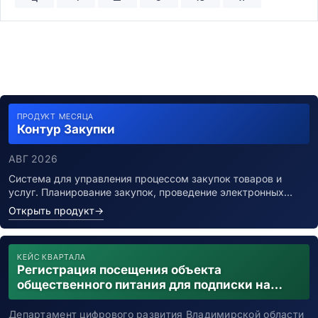
ПРОДУКТ МЕСЯЦА
Контур Закупки
АВГ 2026
Система для управления процессом закупок товаров и
услуг. Планирование закупок, проведение электронных…
Открыть продукт
→
КЕЙС КВАРТАЛА
Регистрация посещения объекта
общественного питания для подписки на
уведомления о возможном контакте с
заболевшим новой коронавирусной
Департамент цифрового развития Владимирской области