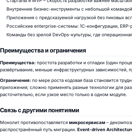
Стартапы и MVP – скорость разработки важнее масштаб
Внутренние бизнес-инструменты с небольшой командой
Приложения с предсказуемой нагрузкой без пиковых вс
Российские enterprise-системы: 1С-конфигурации, ERP-
Команды без зрелой DevOps-культуры, где операционна
Преимущества и ограничения
Преимущества:
простота разработки и отладки (один проц
развёртывание, меньше инфраструктурных зависимостей, п
Ограничения:
по мере роста кодовая база становится труд
приложения; сложно применять разные технологии для ра
расточительно, если узкое место только в одном модуле.
Связь с другими понятиями
Монолит противопоставляется
микросервисам
– декомпоз
распространённый путь миграции.
Event-driven Architectur