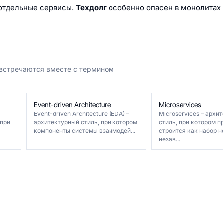
 отдельные сервисы.
Техдолг
особенно опасен в монолитах 
 встречаются вместе с термином
Event-driven Architecture
Microservices
Event-driven Architecture (EDA) –
Microservices – архи
 при
архитектурный стиль, при котором
стиль, при котором 
компоненты системы взаимодей...
строится как набор 
незав...