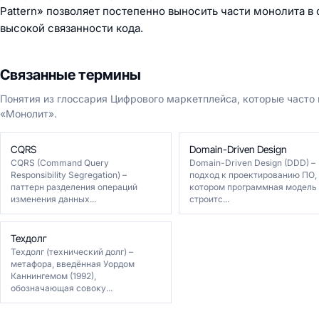
Pattern» позволяет постепенно выносить части монолита в
высокой связанности кода.
Связанные термины
Понятия из глоссария Цифрового маркетплейса, которые часто
«Монолит».
CQRS
Domain-Driven Design
CQRS (Command Query
Domain-Driven Design (DDD) –
Responsibility Segregation) –
подход к проектированию ПО,
паттерн разделения операций
котором программная модель
изменения данных...
строитс...
Техдолг
Техдолг (технический долг) –
метафора, введённая Уордом
Каннингемом (1992),
обозначающая совоку...