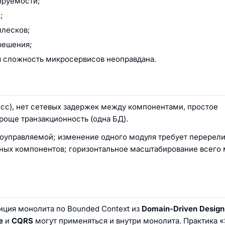
ируемости;
;
плесков;
решения;
я сложность микросервисов неоправдана.
есс), нет сетевых задержек между компонентами, простое
роще транзакционность (одна БД).
ноуправляемой; изменение одного модуля требует перерели
зных компонентов; горизонтальное масштабирование всего
иция монолита по Bounded Context из
Domain-Driven Design
e
и
CQRS
могут применяться и внутри монолита. Практика «S