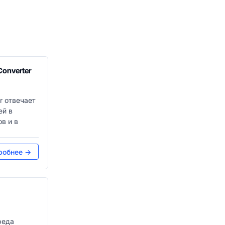
onverter
r отвечает
ей в
в и в
робнее →
реда