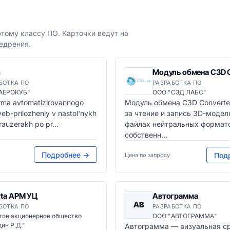
тому классу ПО. Карточки ведут на
едрения.
n
Модуль обмена C3D C
БОТКА ПО
РАЗРАБОТКА ПО
АЕРОКУБ"
ООО "СЗД ЛАБС"
rma avtomatizirovannogo
Модуль обмена C3D Converte
veb-prilozheniy v nastol'nykh
за чтение и запись 3D-модел
rauzerakh po pr...
файлах нейтральных формато
собственн...
Подробнее →
Под
Цена по запросу
rta АРМ УЦ
Автограмма
АВ
БОТКА ПО
РАЗРАБОТКА ПО
тое акционерное общество
ООО "АВТОГРАММА"
ин Р.Д."
Автограмма — визуальная с