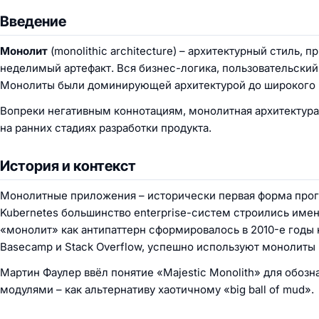
Введение
Монолит
(monolithic architecture) – архитектурный стиль,
неделимый артефакт. Вся бизнес-логика, пользовательский
Монолиты были доминирующей архитектурой до широкого 
Вопреки негативным коннотациям, монолитная архитектур
на ранних стадиях разработки продукта.
История и контекст
Монолитные приложения – исторически первая форма прог
Kubernetes большинство enterprise-систем строились име
«монолит» как антипаттерн сформировалось в 2010-е годы 
Basecamp и Stack Overflow, успешно используют монолиты 
Мартин Фаулер ввёл понятие «Majestic Monolith» для обоз
модулями – как альтернативу хаотичному «big ball of mud».