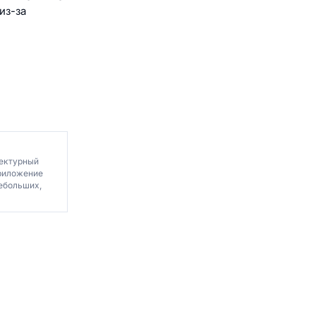
из-за
тектурный
приложение
небольших,