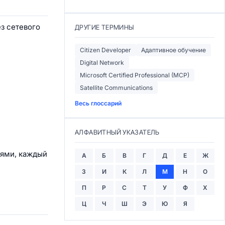
з сетевого
ДРУГИЕ ТЕРМИНЫ
Citizen Developer
Адаптивное обучение
Digital Network
Microsoft Certified Professional (MCP)
Satellite Communications
Весь глоссарий
АЛФАВИТНЫЙ УКАЗАТЕЛЬ
тями, каждый
А
Б
В
Г
Д
Е
Ж
З
И
К
Л
М
Н
О
П
Р
С
Т
У
Ф
Х
Ц
Ч
Ш
Э
Ю
Я