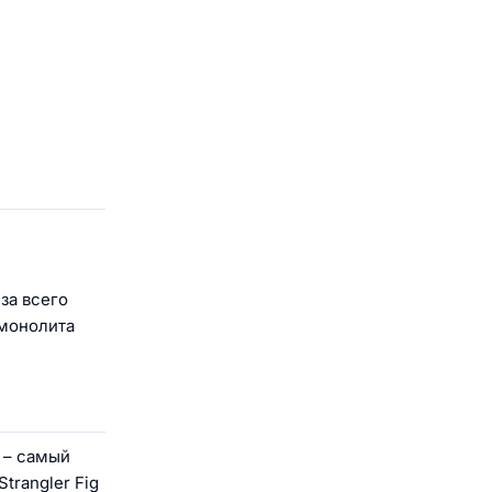
за всего
 монолита
– самый
trangler Fig