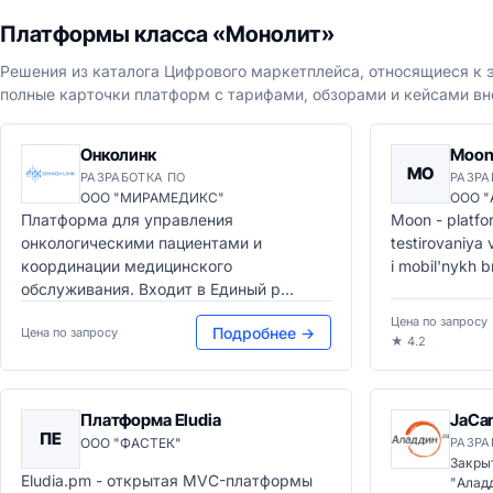
Платформы класса «Монолит»
Решения из каталога Цифрового маркетплейса, относящиеся к э
полные карточки платформ с тарифами, обзорами и кейсами вн
Онколинк
Moo
MO
РАЗРАБОТКА ПО
РАЗРА
ООО "МИРАМЕДИКС"
ООО "
Платформа для управления
Moon - platfo
онкологическими пациентами и
testirovaniya 
координации медицинского
i mobil'nykh b
обслуживания. Входит в Единый р...
Цена по запросу
Подробнее →
Цена по запросу
★ 4.2
Платформа Eludia
JaCa
ПE
ООО "ФАСТЕК"
РАЗРА
Закры
Eludia.pm - открытая MVC-платформы
"Аладд