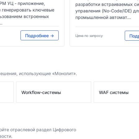
РМ УЦ - приложение,
разработки встраиваемых с
 генерировать ключевые
управления (No-Code/IDE) дл
льзованием встроенных
промышленной автомат...
..
Подробнее →
Под
Цена по запросу
 решения, использующие «Монолит».
Workflow-системы
WAF системы
ройте отраслевой раздел Цифрового
вости.