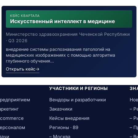
КЕЙС КВАРТАЛА
Искусственный интеллект в медицине
Министерство здравоохранения Чеченской Республики
· Q3 2026
внедрение системы распознавания патологий на
медицинских изображениях с помощью алгоритма
глубинного обучения…
Открыть кейс
→
УЧАСТНИКИ И РЕГИОНЫ
ЗН
предприятием
Вендоры и разработчики
Нов
аркетинг
Заказчики
– Р
e-commerce
Кейсы внедрения
– Р
персоналом
Регионы · 89
– П
дачи
– Москва
– В