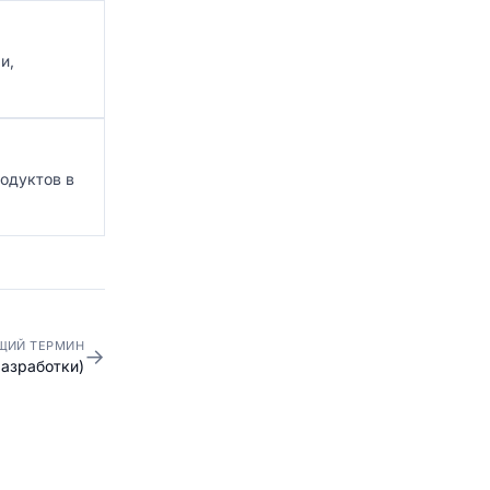
и,
родуктов в
ЩИЙ ТЕРМИН
→
разработки)