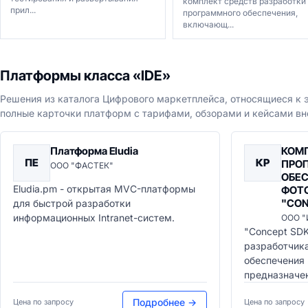
комплект средств разработки
прил...
программного обеспечения,
включающ...
Платформы класса «IDE»
Решения из каталога Цифрового маркетплейса, относящиеся к э
полные карточки платформ с тарифами, обзорами и кейсами вн
Платформа Eludia
КОМП
ПE
КР
ПРО
ООО "ФАСТЕК"
ОБЕ
Eludia.pm - открытая MVC-платформы
ФОТ
"CON
для быстрой разработки
информационных Intranet-систем.
ООО 
"Concept SDK
разработчик
обеспечения 
предназначен
Подробнее →
Цена по запросу
Цена по запросу