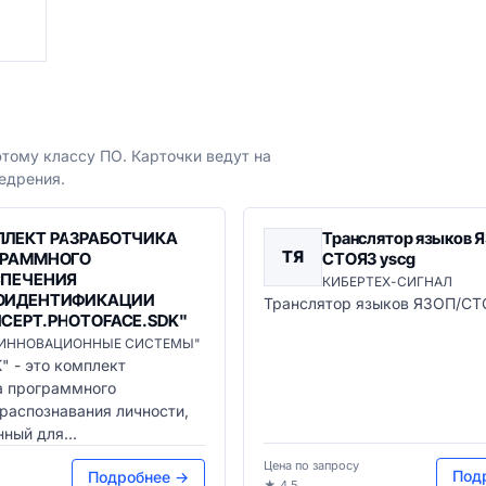
тому классу ПО. Карточки ведут на
едрения.
ЛЕКТ РАЗРАБОТЧИКА
Транслятор языков 
ТЯ
ГРАММНОГО
СТОЯЗ yscg
СПЕЧЕНИЯ
КИБЕРТЕХ-СИГНАЛ
ОИДЕНТИФИКАЦИИ
Транслятор языков ЯЗОП/СТ
CEPT.PHOTOFACE.SDK"
"ИННОВАЦИОННЫЕ СИСТЕМЫ"
" - это комплект
а программного
распознавания личности,
ный для...
Цена по запросу
Под
Подробнее →
★ 4.5