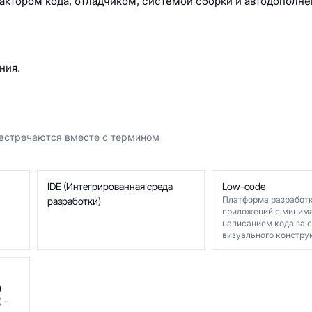
дактором кода, отладчиком, системой сборки и автодополн
ния.
 встречаются вместе с термином
IDE (Интегрированная среда
Low-code
Платформа разработ
разработки)
приложений с миним
написанием кода за 
визуального конструи
)
 –