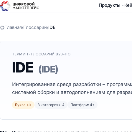
Продукты
Ке
Главная
/
Глоссарий
/
IDE
ТЕРМИН · ГЛОССАРИЙ B2B-ПО
IDE
(IDE)
Интегрированная среда разработки – программа
системой сборки и автодополнением для разра
Буква «I»
В категориях: 4
Платформ: 4+