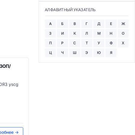
АЛФАВИТНЫЙ УКАЗАТЕЛЬ
А
Б
В
Г
Д
Е
Ж
З
И
К
Л
М
Н
О
П
Р
С
Т
У
Ф
Х
Ц
Ч
Ш
Э
Ю
Я
ЯЗОП/
ОЯЗ yscg
робнее →