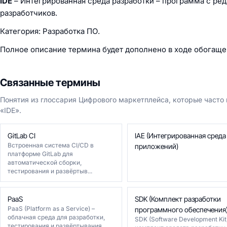
IDE
– Интегрированная среда разработки – программа с ре
разработчиков.
Категория: Разработка ПО.
Полное описание термина будет дополнено в ходе обогаще
Связанные термины
Понятия из глоссария Цифрового маркетплейса, которые часто
«IDE».
GitLab CI
IAE (Интегрированная среда
Встроенная система CI/CD в
приложений)
платформе GitLab для
автоматической сборки,
тестирования и развёртыв...
PaaS
SDK (Комплект разработки
PaaS (Platform as a Service) –
программного обеспечения
облачная среда для разработки,
SDK (Software Development Kit)
тестирования и развёртывания