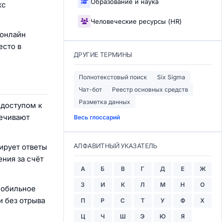
Образование и наука
кс
Человеческие ресурсы (HR)
 онлайн
есто в
ДРУГИЕ ТЕРМИНЫ
Полнотекстовый поиск
Six Sigma
Чат-бот
Реестр основных средств
Разметка данных
 доступом к
печивают
Весь глоссарий
АЛФАВИТНЫЙ УКАЗАТЕЛЬ
ирует ответы
ния за счёт
А
Б
В
Г
Д
Е
Ж
З
И
К
Л
М
Н
О
мобильное
и без отрыва
П
Р
С
Т
У
Ф
Х
Ц
Ч
Ш
Э
Ю
Я