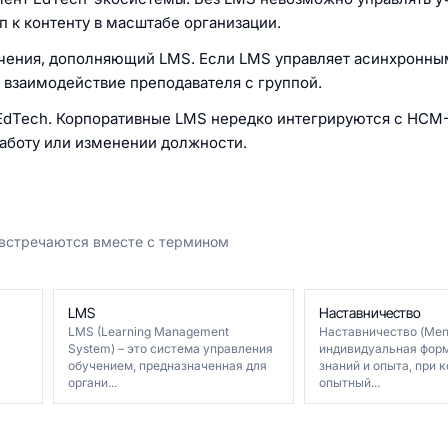
 к контенту в масштабе организации.
чения, дополняющий LMS. Если LMS управляет асинхронны
е взаимодействие преподавателя с группой.
EdTech. Корпоративные LMS нередко интегрируются с HC
работу или изменении должности.
 встречаются вместе с термином
LMS
Наставничество
LMS (Learning Management
Наставничество (Ment
System) – это система управления
индивидуальная фор
обучением, предназначенная для
знаний и опыта, при 
органи...
опытный...