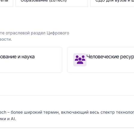
йте отраслевой раздел Цифрового
вости.
ование и наука
Человеческие ресур
dTech – более широкий термин, включающий весь спектр техноло
ки и AI.