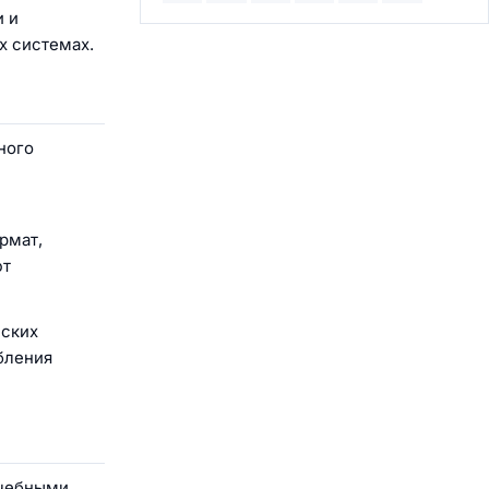
и и
х системах.
ного
рмат,
ют
йских
бления
учебными