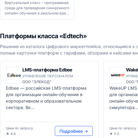
Виртуальный класс – программная
среда для проведения синхронного
онлайн-обучения в реальном вре...
Платформы класса «Edtech»
Решения из каталога Цифрового маркетплейса, относящиеся к э
полные карточки платформ с тарифами, обзорами и кейсами вн
LMS-платформа Edbee
Wake
УПРАВЛЕНИЕ ПЕРСОНАЛОМ
УПРА
ООО "ЭЛЕКОД"
ООО "
Edbee — российская LMS-платформа
WakeUP LMS 
для организации онлайн-обучения в
для организа
корпоративном и образовательном
онлайн-обуче
секторе. Вк...
симулятора...
Цена по запросу
Цена по запросу
Подробнее →
★ 4.8
★ 5.0