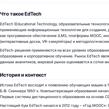
Что такое EdTech
EdTech (Educational Technology, образовательные технолог
применяющие информационные технологии для создания, д
как программное обеспечение (LMS, платформы MOOC, инст
(интерактивные доски, VR-симуляторы) и методологические
EdTech-решения применяются на всех уровнях образовани
образование и корпоративное обучение. Рынок EdTech явля
данным аналитиков, мировой рынок оценивается в сотни м
История и контекст
Истоки EdTech восходят к появлению обучающих машин в 
Б.Ф. Скиннера 1950-х. Компьютеризация образования начал
Первые системы дистанционного образования на основе CD
Настоящий бум EdTech начался в 2012 году – «Год MOOC»: 