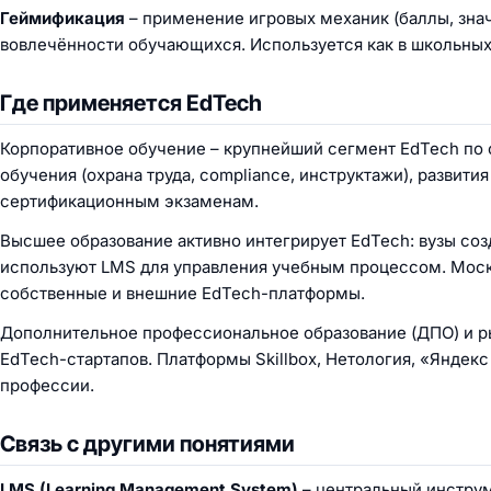
Геймификация
– применение игровых механик (баллы, зна
вовлечённости обучающихся. Используется как в школьных п
Где применяется EdTech
Корпоративное обучение – крупнейший сегмент EdTech по 
обучения (охрана труда, compliance, инструктажи), развити
сертификационным экзаменам.
Высшее образование активно интегрирует EdTech: вузы со
используют LMS для управления учебным процессом. Моско
собственные и внешние EdTech-платформы.
Дополнительное профессиональное образование (ДПО) и р
EdTech-стартапов. Платформы Skillbox, Нетология, «Яндек
профессии.
Связь с другими понятиями
LMS (Learning Management System)
– центральный инстру