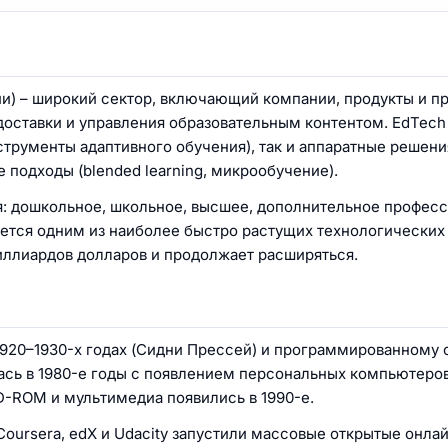
ии) – широкий сектор, включающий компании, продукты и пр
оставки и управления образовательным контентом. EdTech
рументы адаптивного обучения), так и аппаратные решени
 подходы (blended learning, микрообучение).
я: дошкольное, школьное, высшее, дополнительное профес
ется одним из наиболее быстро растущих технологических 
иллиардов долларов и продолжает расширяться.
1920–1930-х годах (Сидни Прессей) и программированному
ась в 1980-е годы с появлением персональных компьютеров
-ROM и мультимедиа появились в 1990-е.
Coursera, edX и Udacity запустили массовые открытые онла