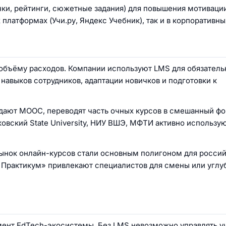
чки, рейтинги, сюжетные задания) для повышения мотиваци
латформах (Учи.ру, Яндекс Учебник), так и в корпоративны
объёму расходов. Компании используют LMS для обязатель
я навыков сотрудников, адаптации новичков и подготовки к
здают MOOC, переводят часть очных курсов в смешанный фо
вский State University, НИУ ВШЭ, МФТИ активно использу
ынок онлайн-курсов стали основным полигоном для росси
с Практикум» привлекают специалистов для смены или углу
мент EdTech-экосистемы. Без LMS невозможно управлять 