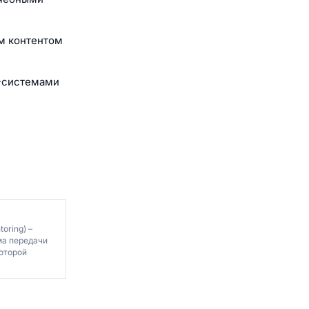
м контентом
M-системами
oring) –
ма передачи
которой