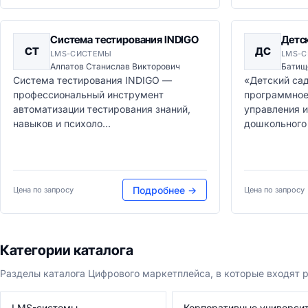
Система тестирования INDIGO
Детс
СТ
ДС
LMS-СИСТЕМЫ
LMS-
Алпатов Станислав Викторович
Батищ
Система тестирования INDIGO —
«Детский са
профессиональный инструмент
программное
автоматизации тестирования знаний,
управления и
навыков и психоло...
дошкольного 
Подробнее →
Цена по запросу
Цена по запросу
Категории каталога
Разделы каталога Цифрового маркетплейса, в которые входят 
LMS-системы
Корпоративные универси