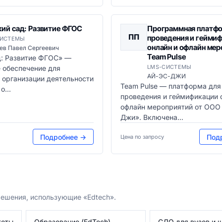
кий сад: Развитие ФГОС
Программная платфо
ПП
проведения и гейми
СИСТЕМЫ
онлайн и офлайн ме
ев Павел Сергеевич
Team Pulse
д: Развитие ФГОС» —
LMS-СИСТЕМЫ
 обеспечение для
АЙ-ЭС-ДЖИ
 организации деятельности
Team Pulse — платформа для
о...
проведения и геймификации 
офлайн мероприятий от ООО
Джи». Включена...
Подробнее →
Под
Цена по запросу
решения, использующие «Edtech».
теты
Образование (EdTech)
СДО для вузов и 