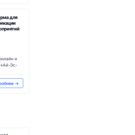
рма для
фикации
роприятий
онлайн и
 «Ай-Эс-
робнее →
школ