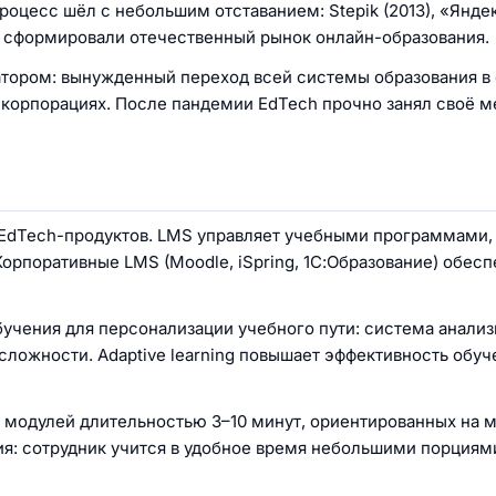
оцесс шёл с небольшим отставанием: Stepik (2013), «Янде
ормы сформировали отечественный рынок онлайн-образования.
атором: вынужденный переход всей системы образования в
 корпорациях. После пандемии EdTech прочно занял своё м
EdTech-продуктов. LMS управляет учебными программами,
рпоративные LMS (Moodle, iSpring, 1С:Образование) обес
чения для персонализации учебного пути: система анализ
ложности. Adaptive learning повышает эффективность обуче
 модулей длительностью 3–10 минут, ориентированных на 
ия: сотрудник учится в удобное время небольшими порциям