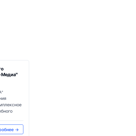
го
я-Медиа"
А"
ния
мплексное
ебного
робнее →