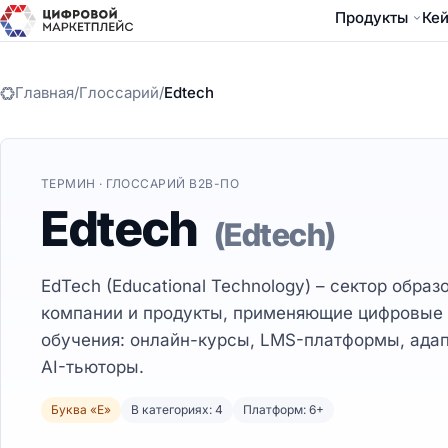
Продукты
Ке
Главная
/
Глоссарий
/
Edtech
ТЕРМИН · ГЛОССАРИЙ B2B-ПО
Edtech
(Edtech)
EdTech (Educational Technology) – сектор обр
компании и продукты, применяющие цифровые
обучения: онлайн-курсы, LMS-платформы, адап
AI-тьюторы.
Буква «E»
В категориях: 4
Платформ: 6+