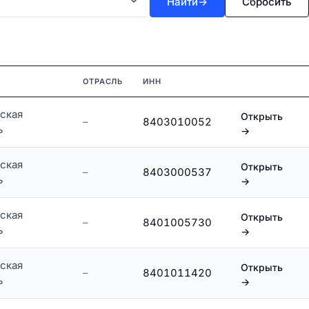
Найти
→
Сбросить
ОТРАСЛЬ
ИНН
ская
Открыть
–
8403010052
ь
→
ская
Открыть
–
8403000537
ь
→
ская
Открыть
–
8401005730
ь
→
ская
Открыть
–
8401011420
ь
→