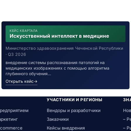
КЕЙС КВАРТАЛА
Искусственный интеллект в медицине
Министерство здравоохранения Чеченской Республики
· Q3 2026
внедрение системы распознавания патологий на
медицинских изображениях с помощью алгоритма
глубинного обучения…
Открыть кейс
→
УЧАСТНИКИ И РЕГИОНЫ
ЗН
предприятием
Вендоры и разработчики
Нов
аркетинг
Заказчики
– Р
e-commerce
Кейсы внедрения
– Р