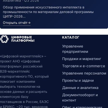
Аналитика · Q3 2026
Обзор применения искусственного интеллекта в
промышленности по материалам деловой программы
ЦИПР-2026…
Открыть отчёт
→
КАТАЛОГ
Управление
предприятием
«Цифровой маркетплейс» –
Продажи и маркетинг
проект АНО «Цифровые
Торговля и e-commerce
платформы»: российский
B2B-маркетплейс
Управление персоналом
корпоративного ПО, который
Проекты и задачи
помогает компаниям
выбирать технологии на
Данные и аналитика
основе данных и расширять
Документооборот и
клиентскую базу
контент
поставщиков в России, ЕАЭС
и БРИКС. ~20 тыс. вендоров,
Офис и коммуникации