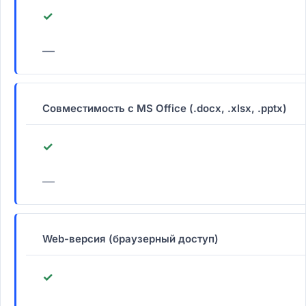
✓
—
Совместимость с MS Office (.docx, .xlsx, .pptx)
✓
—
Web-версия (браузерный доступ)
✓