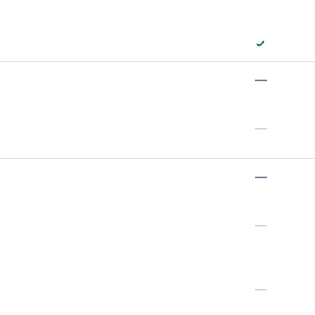
✓
—
—
—
—
—