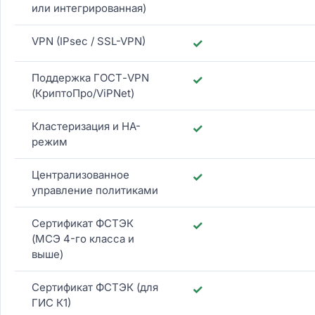
или интегрированная)
VPN (IPsec / SSL-VPN)
✓
Поддержка ГОСТ-VPN
✓
(КриптоПро/ViPNet)
Кластеризация и HA-
✓
режим
Централизованное
✓
управление политиками
Сертификат ФСТЭК
✓
(МСЭ 4-го класса и
выше)
Сертификат ФСТЭК (для
✓
ГИС К1)