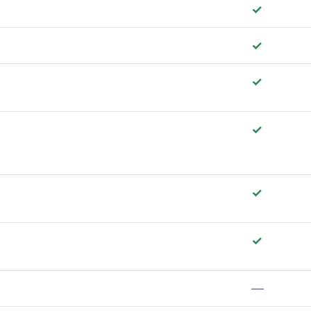
✓
✓
✓
✓
✓
✓
—