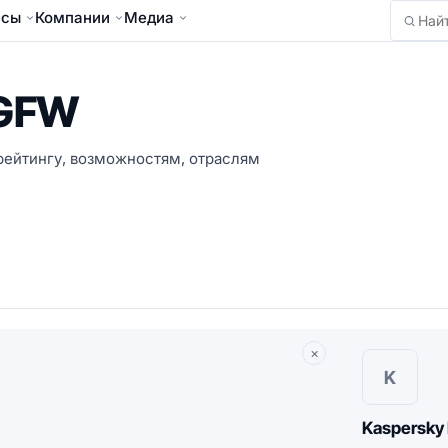
йсы
Компании
Медиа
Найти
NGFW
 рейтингу, возможностям, отраслям
×
K
Kaspersk