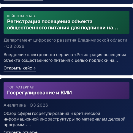
КЕЙС КВАРТАЛА
Регистрация посещения объекта
общественного питания для подписки на
уведомления о возможном контакте с
заболевшим новой коронавирусной
Департамент цифрового развития Владимирской области
инфекцией
· Q3 2026
Внедрение электронного сервиса «Регистрация посещения
объекта общественного питания с целью подписки на…
Открыть кейс
→
ТОП МАТЕРИАЛ
Госрегулирование и КИИ
Аналитика · Q3 2026
Обзор сферы госрегулирования и критической
информационной инфраструктуры по материалам деловой
программы…
Открыть отчёт
→