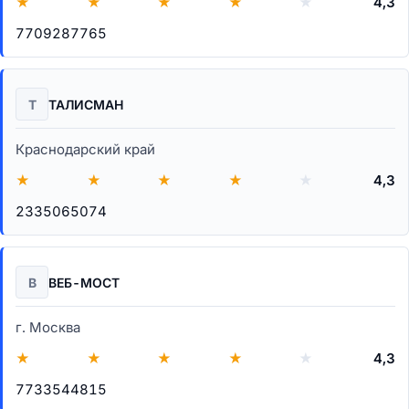
★
★
★
★
★
4,3
7709287765
Т
ТАЛИСМАН
Краснодарский край
★
★
★
★
★
4,3
2335065074
В
ВЕБ-МОСТ
г. Москва
★
★
★
★
★
4,3
7733544815