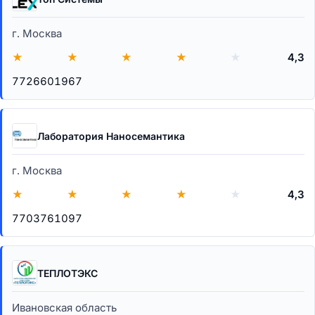
г. Москва
★
★
★
★
★
4,3
7726601967
Лаборатория Наносемантика
г. Москва
★
★
★
★
★
4,3
7703761097
ТЕПЛОТЭКС
Ивановская область