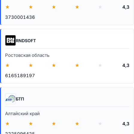
★
★
★
★
★
4,3
3730001436
RNDSOFT
Ростовская область
★
★
★
★
★
4,3
6165189197
БТП
Алтайский край
★
★
★
★
★
4,3
2225096425