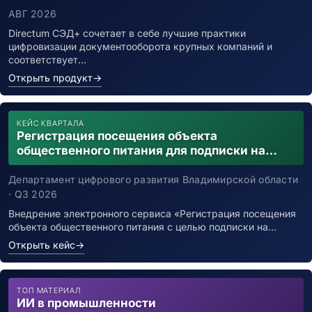
АВГ 2026
Directum СЭД+ сочетает в себе лучшие практики
цифровизации документооборота крупных компаний и
соответствует…
Открыть продукт
→
КЕЙС КВАРТАЛА
Регистрация посещения объекта
общественного питания для подписки на
уведомления о возможном контакте с
заболевшим новой коронавирусной
Департамент цифрового развития Владимирской области
инфекцией
· Q3 2026
Внедрение электронного сервиса «Регистрация посещения
объекта общественного питания с целью подписки на…
Открыть кейс
→
ТОП МАТЕРИАЛ
ИИ в промышленности