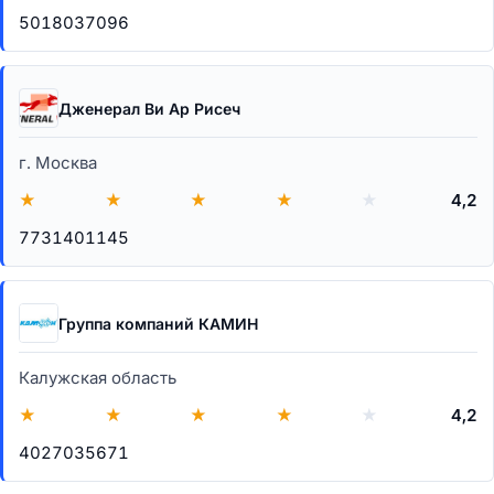
5018037096
Дженерал Ви Ар Рисеч
г. Москва
★
★
★
★
★
4,2
7731401145
Группа компаний КАМИН
Калужская область
★
★
★
★
★
4,2
4027035671