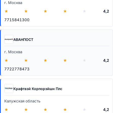
г. Москва
★
★
★
★
★
4,2
7715841300
АВАНПОСТ
г. Москва
★
★
★
★
★
4,2
7722778473
Крафтвэй Корпорэйшн Плс
Калужская область
★
★
★
★
★
4,2