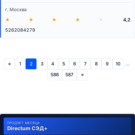
г. Москва
★
★
★
★
★
4,2
5262084279
«
1
2
3
4
5
6
7
8
9
10
...
586
587
»
ПРОДУКТ МЕСЯЦА
Directum СЭД+