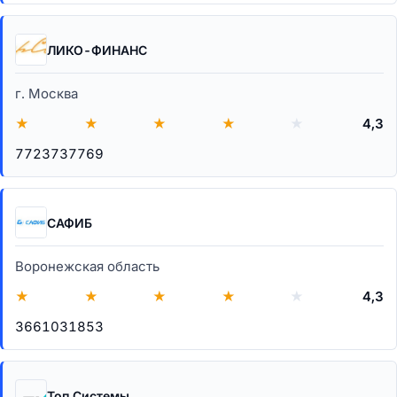
ЛИКО-ФИНАНС
г. Москва
★
★
★
★
★
4,3
7723737769
САФИБ
Воронежская область
★
★
★
★
★
4,3
3661031853
Топ Системы