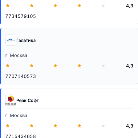
★
★
★
★
★
4,3
7734579105
Галатика
г. Москва
★
★
★
★
★
4,3
7707140573
Реак Софт
г. Москва
★
★
★
★
★
4,3
7715434658