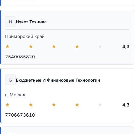
Н
Нэкст Техника
Приморский край
★
★
★
★
★
4,3
2540085820
Б
Бюджетные И Финансовые Технологии
г. Москва
★
★
★
★
★
4,3
7706673610