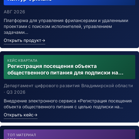
АВГ 2026
Платформа для управления фрилансерами и удаленными
проектами с поиском исполнителей, управлением
задачами…
Открыть продукт
→
КЕЙС КВАРТАЛА
Регистрация посещения объекта
общественного питания для подписки на
уведомления о возможном контакте с
заболевшим новой коронавирусной
Департамент цифрового развития Владимирской области
инфекцией
· Q3 2026
Внедрение электронного сервиса «Регистрация посещения
объекта общественного питания с целью подписки на…
Открыть кейс
→
ТОП МАТЕРИАЛ