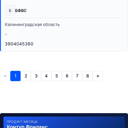
Б
БФВС
Калининградская область
–
3904045360
«
1
2
3
4
5
6
7
8
»
ПРОДУКТ МЕСЯЦА
Контур Фриланс