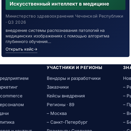
Искусственный интеллект в медицине
Министерство здравоохранения Чеченской Республики
· Q3 2026
внедрение системы распознавания патологий на
медицинских изображениях с помощью алгоритма
глубинного обучения…
Открыть кейс
→
УЧАСТНИКИ И РЕГИОНЫ
ЗН
предприятием
Вендоры и разработчики
Нов
аркетинг
Заказчики
– Р
e-commerce
Кейсы внедрения
– Р
персоналом
Регионы · 89
– П
дачи
– Москва
– В
литика
– Санкт-Петербург
– Б
рот и контент
Резиденты Сколково
– С