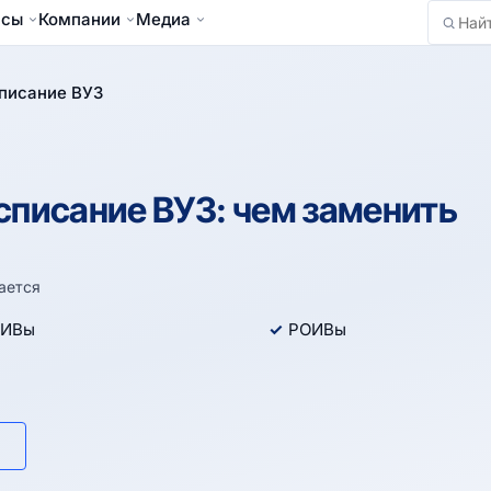
йсы
Компании
Медиа
Найти
писание ВУЗ
списание ВУЗ: чем заменить
ается
ИВы
РОИВы