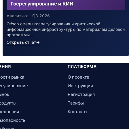
Госрегулирование и КИИ
Аналитика · Q3 2026
Обзор сферы госрегулирования и критической
информационной инфраструктуры по материалам деловой
программы…
Открыть отчёт
→
АНИЯ
ПЛАТФОРМА
ости рынка
О проекте
егулирование
Инструкции
ынок
Регистрация
родукты
Тарифы
недрения
Контакты
езопасность
обытия