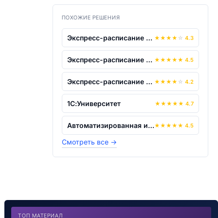
ПОХОЖИЕ РЕШЕНИЯ
Экспресс-расписание ИПК
★
★
★
★
☆
4.3
Экспресс-расписание Школа
★
★
★
★
★
4.5
Экспресс-расписание Колледж
★
★
★
★
☆
4.2
1С:Университет
★
★
★
★
★
4.7
Автоматизированная информационно-анали...
★
★
★
★
★
4.5
Смотреть все
→
ТОП МАТЕРИАЛ