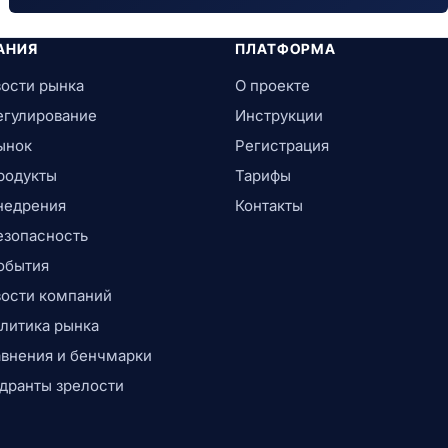
АНИЯ
ПЛАТФОРМА
ости рынка
О проекте
егулирование
Инструкции
ынок
Регистрация
родукты
Тарифы
недрения
Контакты
езопасность
обытия
ости компаний
литика рынка
внения и бенчмарки
дранты зрелости