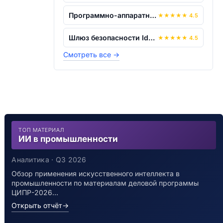
Программно-аппаратный комплекс "Служба...
★
★
★
★
★
4.5
Шлюз безопасности Ideco ICS
★
★
★
★
★
4.5
Смотреть все
→
ТОП МАТЕРИАЛ
ИИ в промышленности
Аналитика · Q3 2026
Обзор применения искусственного интеллекта в
промышленности по материалам деловой программы
ЦИПР-2026…
Открыть отчёт
→