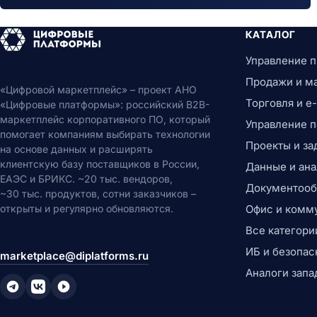
КАТАЛОГ
Управление 
Продажи и м
«Цифровой маркетплейс» – проект АНО
Торговля и 
«Цифровые платформы»: российский B2B-
маркетплейс корпоративного ПО, который
Управление 
помогает компаниям выбирать технологии
Проекты и за
на основе данных и расширять
клиентскую базу поставщиков в России,
Данные и ана
ЕАЭС и БРИКС. ~20 тыс. вендоров,
Документообо
~30 тыс. продуктов, сотни заказчиков –
открыты и регулярно обновляются.
Офис и комм
Все категори
ИБ и безопас
marketplace@diplatforms.ru
Аналоги запа