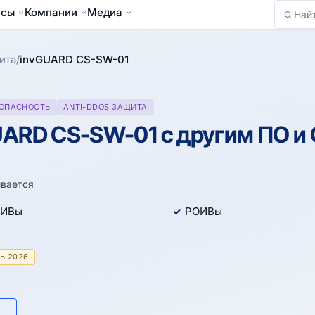
йсы
Компании
Медиа
Найти
ита
/
invGUARD CS-SW-01
ЗОПАСНОСТЬ
ANTI-DDOS ЗАЩИТА
ARD CS-SW-01 с другим ПО и
вается
ИВы
РОИВы
Ь 2026