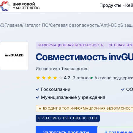
Продукты
Ке
Главная
/
Каталог ПО
/
Сетевая безопасность
/
Anti-DDoS защ
ИНФОРМАЦИОННАЯ БЕЗОПАСНОСТЬ
СЕТЕВАЯ БЕ
Совместимость invGU
Иновентика Технолоджес
★
★
★
★
☆
4.2
· 3 отзыва
Активно поддержи
Госкомпании
ФО
Муниципальные учреждения
★ ВХОДИТ В ТОП ИНФОРМАЦИОННАЯ БЕЗОПАСНОСТ
В РЕЕСТРЕ ОТЕЧЕСТВЕННОГО ПО
Запросить продукт
→
В сравнение