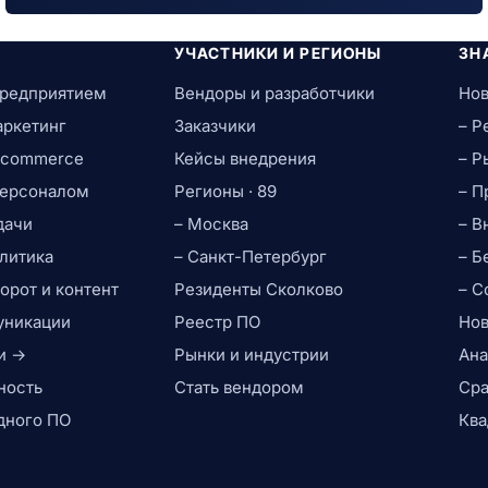
УЧАСТНИКИ И РЕГИОНЫ
ЗН
предприятием
Вендоры и разработчики
Нов
аркетинг
Заказчики
– Р
e-commerce
Кейсы внедрения
– Р
персоналом
Регионы · 89
– П
дачи
– Москва
– В
литика
– Санкт-Петербург
– Б
рот и контент
Резиденты Сколково
– С
уникации
Реестр ПО
Нов
и →
Рынки и индустрии
Ана
ность
Стать вендором
Сра
дного ПО
Ква