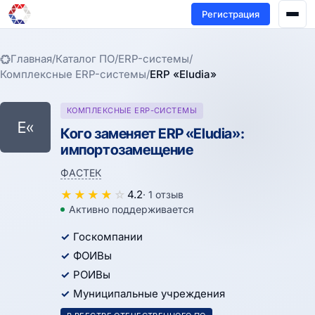
Регистрация
Главная
/
Каталог ПО
/
ERP-системы
/
Комплексные ERP-системы
/
ERP «Eludia»
КОМПЛЕКСНЫЕ ERP-СИСТЕМЫ
E«
Кого заменяет ERP «Eludia»:
импортозамещение
ФАСТЕК
★
★
★
★
☆
4.2
· 1 отзыв
Активно поддерживается
Госкомпании
ФОИВы
РОИВы
Муниципальные учреждения