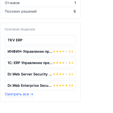
Отзывов
1
Похожих решений
6
ПОХОЖИЕ РЕШЕНИЯ
TKV ERP
ИНФИН-Управление предприятием
★
★
★
★
☆
4.3
1С: ERP Управление предприятием 8
★
★
★
★
☆
4.3
Dr.Web Server Security Suite
★
★
★
★
☆
4.3
Dr.Web Enterprise Security Suite
★
★
★
★
★
4.8
Смотреть все
→