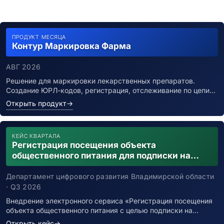
ПРОДУКТ МЕСЯЦА
Контур Маркировка Фарма
АВГ 2026
Решение для маркировки лекарственных препаратов.
Создание ЮРЛ-кодов, регистрация, отслеживание по цепи…
Открыть продукт
→
КЕЙС КВАРТАЛА
Регистрация посещения объекта
общественного питания для подписки на
уведомления о возможном контакте с
заболевшим новой коронавирусной
Департамент цифрового развития Владимирской области
инфекцией
· Q3 2026
Внедрение электронного сервиса «Регистрация посещения
объекта общественного питания с целью подписки на…
Открыть кейс
→