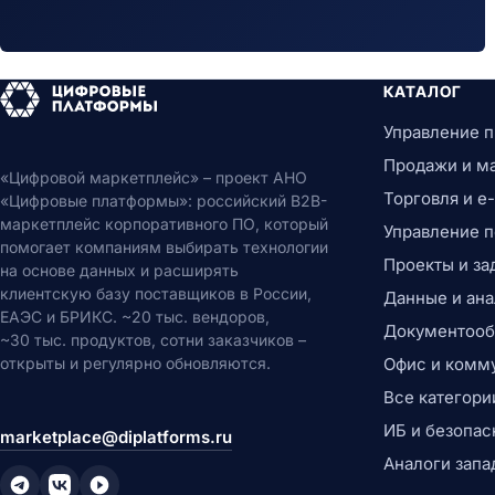
КАТАЛОГ
Управление 
Продажи и м
«Цифровой маркетплейс» – проект АНО
Торговля и 
«Цифровые платформы»: российский B2B-
маркетплейс корпоративного ПО, который
Управление 
помогает компаниям выбирать технологии
Проекты и за
на основе данных и расширять
клиентскую базу поставщиков в России,
Данные и ана
ЕАЭС и БРИКС. ~20 тыс. вендоров,
Документообо
~30 тыс. продуктов, сотни заказчиков –
открыты и регулярно обновляются.
Офис и комм
Все категори
ИБ и безопас
marketplace@diplatforms.ru
Аналоги запа