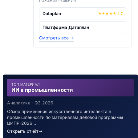
ПОХОЖИЕ РЕШЕНИЯ
Dataplan
★
★
★
★
★
4.7
Платформа Датаплан
Смотреть все
→
ТОП МАТЕРИАЛ
ИИ в промышленности
Аналитика · Q3 2026
Обзор применения искусственного интеллекта в
промышленности по материалам деловой программы
ЦИПР-2026…
Открыть отчёт
→