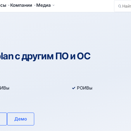
йсы
Компании
Медиа
Найти
an с другим ПО и ОС
ИВы
РОИВы
Демо