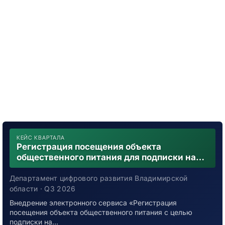
КЕЙС КВАРТАЛА
Регистрация посещения объекта
общественного питания для подписки на
уведомления о возможном контакте с
заболевшим новой коронавирусной
Департамент цифрового развития Владимирской
инфекцией
области · Q3 2026
Внедрение электронного сервиса «Регистрация
посещения объекта общественного питания с целью
подписки на…