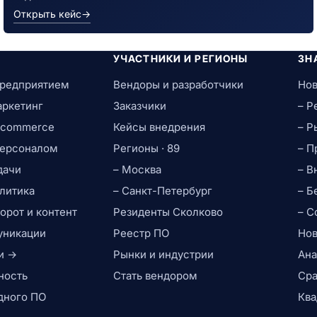
Открыть кейс
→
УЧАСТНИКИ И РЕГИОНЫ
ЗН
предприятием
Вендоры и разработчики
Нов
аркетинг
Заказчики
– Р
e-commerce
Кейсы внедрения
– Р
персоналом
Регионы · 89
– П
дачи
– Москва
– В
литика
– Санкт-Петербург
– Б
рот и контент
Резиденты Сколково
– С
уникации
Реестр ПО
Нов
и →
Рынки и индустрии
Ана
ность
Стать вендором
Сра
дного ПО
Ква