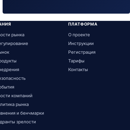
АНИЯ
ПЛАТФОРМА
ости рынка
О проекте
егулирование
Инструкции
ынок
Регистрация
родукты
Тарифы
недрения
Контакты
езопасность
обытия
ости компаний
литика рынка
внения и бенчмарки
дранты зрелости