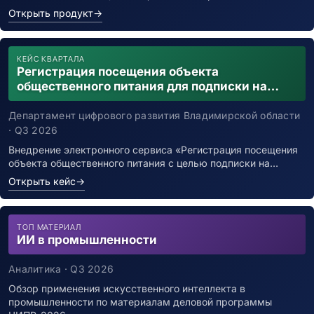
Открыть продукт
→
КЕЙС КВАРТАЛА
Регистрация посещения объекта
общественного питания для подписки на
уведомления о возможном контакте с
заболевшим новой коронавирусной
Департамент цифрового развития Владимирской области
инфекцией
· Q3 2026
Внедрение электронного сервиса «Регистрация посещения
объекта общественного питания с целью подписки на…
Открыть кейс
→
ТОП МАТЕРИАЛ
ИИ в промышленности
Аналитика · Q3 2026
Обзор применения искусственного интеллекта в
промышленности по материалам деловой программы