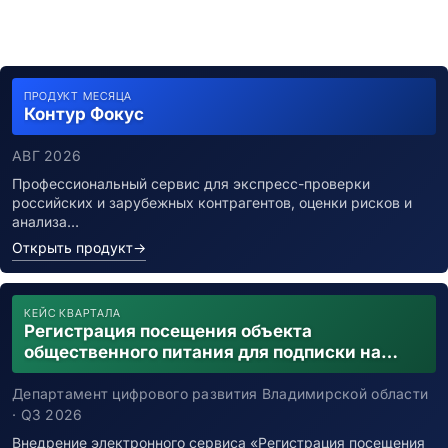
ПРОДУКТ МЕСЯЦА
Контур Фокус
АВГ 2026
Профессиональный сервис для экспресс-проверки
российских и зарубежных контрагентов, оценки рисков и
анализа…
Открыть продукт
→
КЕЙС КВАРТАЛА
Регистрация посещения объекта
общественного питания для подписки на
уведомления о возможном контакте с
заболевшим новой коронавирусной
Департамент цифрового развития Владимирской области
инфекцией
· Q3 2026
Внедрение электронного сервиса «Регистрация посещения