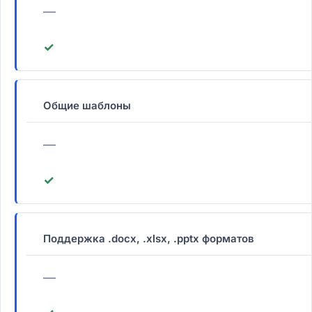
—
✓
Общие шаблоны
—
✓
Поддержка .docx, .xlsx, .pptx форматов
—