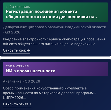
КЕЙС КВАРТАЛА
Регистрация посещения объекта
общественного питания для подписки на
уведомления о возможном контакте с
заболевшим новой коронавирусной
Департамент цифрового развития Владимирской области
инфекцией
· Q3 2026
Внедрение электронного сервиса «Регистрация посещения
объекта общественного питания с целью подписки на…
Открыть кейс
→
ТОП МАТЕРИАЛ
ИИ в промышленности
Аналитика · Q3 2026
Обзор применения искусственного интеллекта в
промышленности по материалам деловой программы
ЦИПР-2026…
Открыть отчёт
→