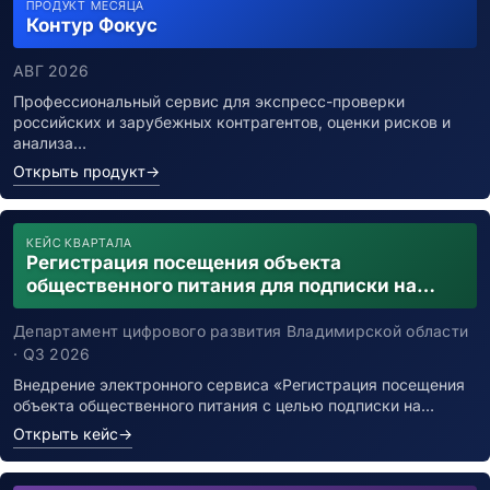
ПРОДУКТ МЕСЯЦА
Контур Фокус
АВГ 2026
Профессиональный сервис для экспресс-проверки
российских и зарубежных контрагентов, оценки рисков и
анализа…
Открыть продукт
→
КЕЙС КВАРТАЛА
Регистрация посещения объекта
общественного питания для подписки на
уведомления о возможном контакте с
заболевшим новой коронавирусной
Департамент цифрового развития Владимирской области
инфекцией
· Q3 2026
Внедрение электронного сервиса «Регистрация посещения
объекта общественного питания с целью подписки на…
Открыть кейс
→