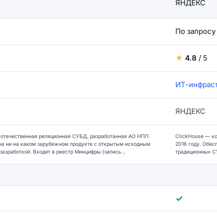
ЯНДЕКС
По запросу
★
4.8
/ 5
ИТ-инфраст
ЯНДЕКС
течественная реляционная СУБД, разработанная АО НПП
ClickHouse — ко
на ни на каком зарубежном продукте с открытым исходным
2016 году. Обес
азработкой. Входит в реестр Минцифры (запись...
традиционных СУ
✓