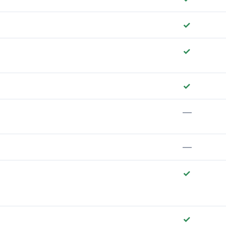
✓
✓
✓
—
—
✓
✓