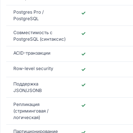
Postgres Pro /
✓
PostgreSQL
Совместимость с
✓
PostgreSQL (синтаксис)
ACID-транзакции
✓
Row-level security
✓
Поддержка
✓
JSON/JSONB
Репликация
✓
(стриминговая /
логическая)
Партиционирование
✓