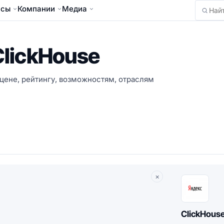
йсы
Компании
Медиа
Найти
lickHouse
цене, рейтингу, возможностям, отраслям
×
ClickHous