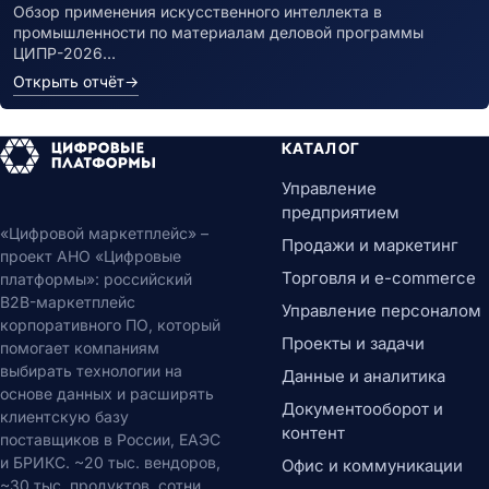
Обзор применения искусственного интеллекта в
промышленности по материалам деловой программы
ЦИПР-2026…
Открыть отчёт
→
КАТАЛОГ
Управление
предприятием
«Цифровой маркетплейс» –
Продажи и маркетинг
проект АНО «Цифровые
Торговля и e-commerce
платформы»: российский
B2B-маркетплейс
Управление персоналом
корпоративного ПО, который
Проекты и задачи
помогает компаниям
выбирать технологии на
Данные и аналитика
основе данных и расширять
Документооборот и
клиентскую базу
контент
поставщиков в России, ЕАЭС
и БРИКС. ~20 тыс. вендоров,
Офис и коммуникации
~30 тыс. продуктов, сотни