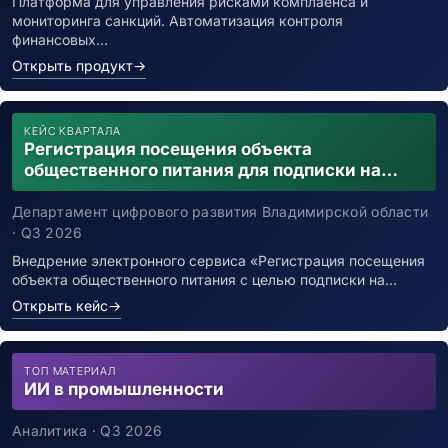
Платформа для управления рисками комплаенса и
мониторинга санкций. Автоматизация контроля
финансовых…
Открыть продукт
→
КЕЙС КВАРТАЛА
Регистрация посещения объекта
общественного питания для подписки на
уведомления о возможном контакте с
заболевшим новой коронавирусной
Департамент цифрового развития Владимирской области
инфекцией
· Q3 2026
Внедрение электронного сервиса «Регистрация посещения
объекта общественного питания с целью подписки на…
Открыть кейс
→
ТОП МАТЕРИАЛ
ИИ в промышленности
Аналитика · Q3 2026