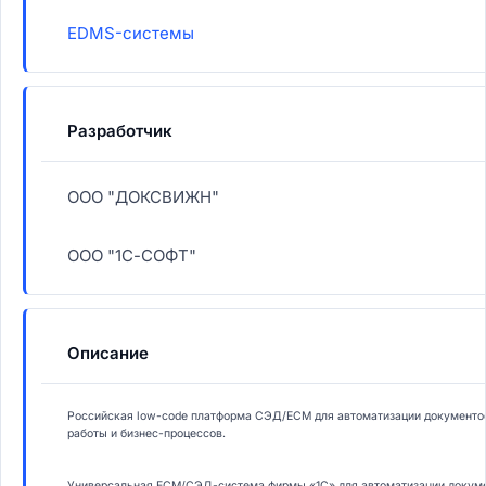
EDMS-системы
Разработчик
ООО "ДОКСВИЖН"
ООО "1С-СОФТ"
Описание
Российская low-code платформа СЭД/ECM для автоматизации документоо
работы и бизнес-процессов.
Универсальная ECM/СЭД-система фирмы «1С» для автоматизации докумен